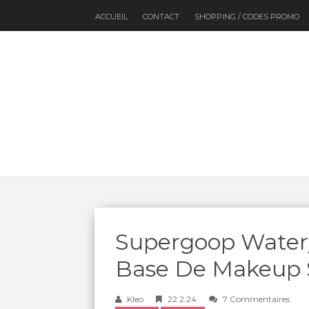
ACCUEIL
CONTACT
SHOPPING / CODES PROMO
Supergoop Watery 
Base De Makeup 
Kleo
22.2.24
7 Commentaires