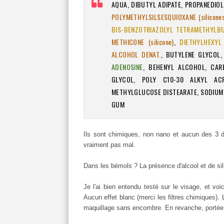
AQUA, DIBUTYL ADIPATE, PROPANEDIO
POLYMETHYLSILSESQUIOXANE (silicone
BIS-BENZOTRIAZOLYL TETRAMETHYLBUT
METHICONE (silicone)
,
DIETHYLHEXYL
ALCOHOL DENAT.
, BUTYLENE GLYCOL,
ADENOSINE
, BEHENYL ALCOHOL, CAR
GLYCOL, POLY C10-30 ALKYL ACR
METHYLGLUCOSE DISTEARATE, SODIUM
GUM
Ils sont chimiques, non nano et aucun des 3 d
vraiment pas mal.
Dans les bémols ? La présence d'alcool et de si
Je l'ai bien entendu testé sur le visage, et voi
Aucun effet blanc (merci les filtres chimiques). 
maquillage sans encombre. En revanche, portée s