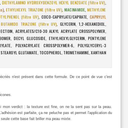
L,
DIETHYLAMINO HYDROXYBENZOYL HEXYL BENZOATE (filtre UV)
,
ss)
,
ETHYLHEXYL TRIAZONE (filtre UV)
,
NIACINAMIDE
,
METHYLENE
YLPHENOL (filtre UV)
, COCO-CAPRYLATE/CAPRATE,
CAPRYLYL
 BUTAMIDO TRIAZONE (filtre UV)
, GLYCERIN, 1,2-HEXANEDIOL,
 ECTOIN, ACRYLATES/C10-30 ALKYL ACRYLATE CROSSPOLYMER,
BOMER, DECYL GLUCOSIDE, ETHYLHEXYLGLYCERIN, PENTYLENE
YLATE, POLYACRYLATE CROSSPOLYMER-6, POLYGLYCERYL-3
 STEAROYL GLUTAMATE, TOCOPHEROL, TROMETHAMINE, XANTHAN
écriés n'est présent dans cette formule. De ce point de vue c'est
licones.
ci mon verdict : la texture est fine, on ne la sent pas sur la peau.
L'adhésion est parfaite, ça ne peluche pas et permet l'application du
eule cette base fait briller ma peau mixte.