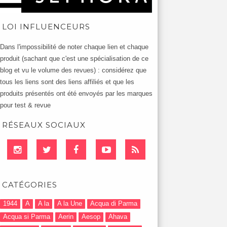
LOI INFLUENCEURS
Dans l'impossibilité de noter chaque lien et chaque
produit (sachant que c'est une spécialisation de ce
blog et vu le volume des revues) : considérez que
tous les liens sont des liens affiliés et que les
produits présentés ont été envoyés par les marques
pour test & revue
RÉSEAUX SOCIAUX
CATÉGORIES
1944
A
A la
A la Une
Acqua di Parma
Acqua si Parma
Aerin
Aesop
Ahava