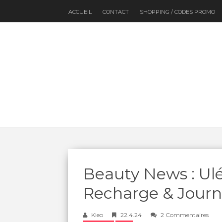
ACCUEIL
CONTACT
SHOPPING / CODES PROMO
Beauty News : Ul
Recharge & Journé
Kleo
22.4.24
2 Commentaires