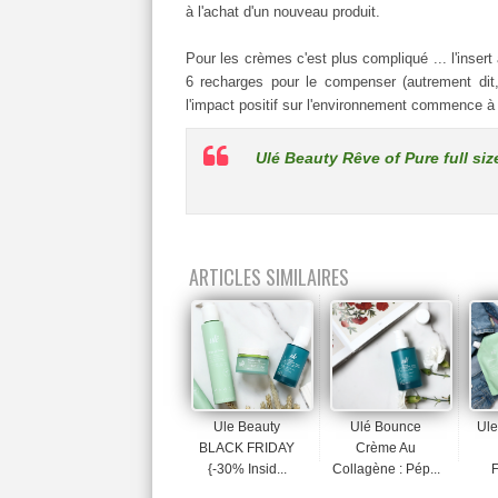
à l'achat d'un nouveau produit.
Pour les crèmes c'est plus compliqué ... l'insert
6 recharges pour le compenser (autrement dit,
l'impact positif sur l'environnement commence à 
Ulé Beauty Rêve of Pure full size
ARTICLES SIMILAIRES
Ule Beauty
Ulé Bounce
Ule
BLACK FRIDAY
Crème Au
{-30% Insid...
Collagène : Pép...
F