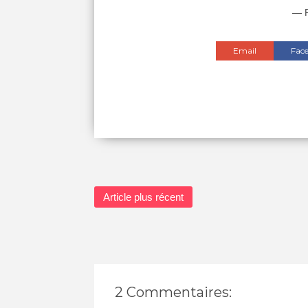
— P
Email
Fac
Article plus récent
2 Commentaires: