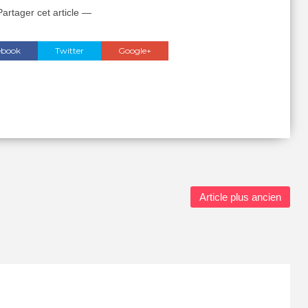
artager cet article —
ebook
Twitter
Google+
Article plus ancien