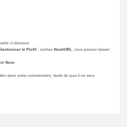
saisie ci-dessous
lectionner le Profil
, cochez
Nom/URL
, vous pouvez laisser
tulé
Nom
en dans votre commentaire, faute de quoi il ne sera