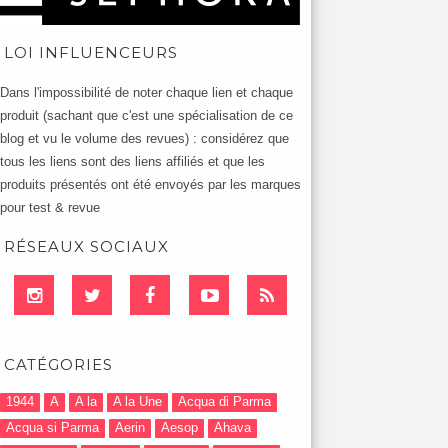
LOI INFLUENCEURS
Dans l'impossibilité de noter chaque lien et chaque
produit (sachant que c'est une spécialisation de ce
blog et vu le volume des revues) : considérez que
tous les liens sont des liens affiliés et que les
produits présentés ont été envoyés par les marques
pour test & revue
RÉSEAUX SOCIAUX
CATÉGORIES
1944
A
A la
A la Une
Acqua di Parma
Acqua si Parma
Aerin
Aesop
Ahava