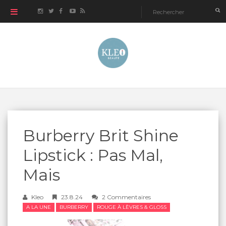
Burberry Brit Shine
Lipstick : Pas Mal,
Mais
Kleo
23.8.24
2 Commentaires
A LA UNE
BURBERRY
ROUGE À LÈVRES & GLOSS