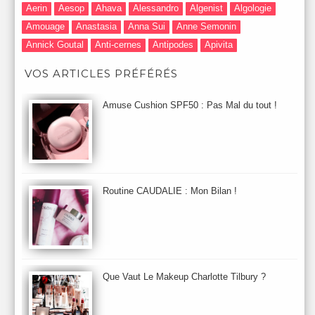
Aerin
Aesop
Ahava
Alessandro
Algenist
Algologie
Amouage
Anastasia
Anna Sui
Anne Semonin
Annick Goutal
Anti-cernes
Antipodes
Apivita
Après-Shampooing & Masque
Armani
Artdeco
Artis
VOS ARTICLES PRÉFÉRÉS
Astuces Maquillage
Atelier Cologne
Augustinus Bader
Aurelia London
Aurelia Probiotic
AUTOMNE 2012
Amuse Cushion SPF50 : Pas Mal du tout !
Automne 2013
Automne 2014
Aveda
Avene
Avène
Baija
Bain
Banc d'Essai
bareMinerals
Base
Bastide
BB et CC Crème
BDK
Beauty Battle
Beauty News
Beauty Relooking
Becca
Benefit
Bio Mécanique du Vieillissement
Bioderma
Bioeffect
Routine CAUDALIE : Mon Bilan !
Biolage
Biotherm
Bite Beauty
Blush
Bobbi Brown
Botanicals
Botimyst
Boucheron
bourjois
briogeo
Burberry
By Terry
Bybi
Carita
Caron
Caudalie
chanel
chantecaille
Charlotte Tilbury
cheveux
Chloé
Que Vaut Le Makeup Charlotte Tilbury ?
Christophe Robin
CK
Clarins
Clarisonic
Cle de Peau
Clean Skin care
Clinique