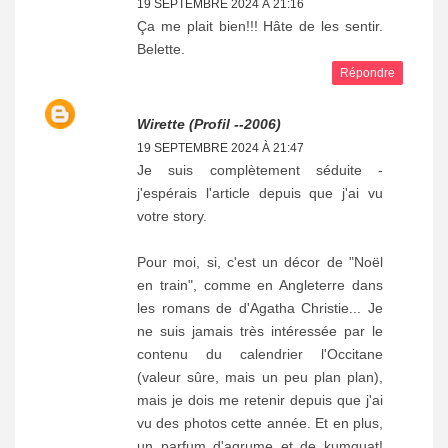
19 SEPTEMBRE 2024 À 21:16
Ça me plait bien!!! Hâte de les sentir.
Belette.
Répondre
Wirette (profil --2006)
19 SEPTEMBRE 2024 À 21:47
Je suis complètement séduite -
j'espérais l'article depuis que j'ai vu
votre story.
Pour moi, si, c'est un décor de "Noël
en train", comme en Angleterre dans
les romans de d'Agatha Christie... Je
ne suis jamais très intéressée par le
contenu du calendrier l'Occitane
(valeur sûre, mais un peu plan plan),
mais je dois me retenir depuis que j'ai
vu des photos cette année. Et en plus,
un parfum d'agrume et de kumquat!