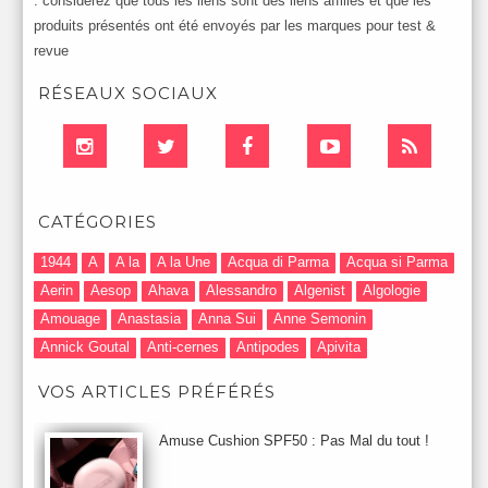
: considérez que tous les liens sont des liens affiliés et que les
produits présentés ont été envoyés par les marques pour test &
revue
RÉSEAUX SOCIAUX
CATÉGORIES
1944
A
A la
A la Une
Acqua di Parma
Acqua si Parma
Aerin
Aesop
Ahava
Alessandro
Algenist
Algologie
Amouage
Anastasia
Anna Sui
Anne Semonin
Annick Goutal
Anti-cernes
Antipodes
Apivita
Après-Shampooing & Masque
Armani
Artdeco
Artis
VOS ARTICLES PRÉFÉRÉS
Astuces Maquillage
Atelier Cologne
Augustinus Bader
Aurelia London
Aurelia Probiotic
AUTOMNE 2012
Amuse Cushion SPF50 : Pas Mal du tout !
Automne 2013
Automne 2014
Aveda
Avene
Avène