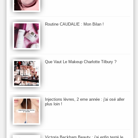
Baija
Bain
Banc d'Essai
bareMinerals
Base
Bastide
BB et CC Crème
BDK
Beauty Battle
Beauty News
Beauty Relooking
Becca
Benefit
Bio Mécanique du Vieillissement
Bioderma
Bioeffect
Routine CAUDALIE : Mon Bilan !
Biolage
Biotherm
Bite Beauty
Blush
Bobbi Brown
Botanicals
Botimyst
Boucheron
bourjois
briogeo
Burberry
By Terry
Bybi
Carita
Caron
Caudalie
chanel
chantecaille
Charlotte Tilbury
cheveux
Chloé
Que Vaut Le Makeup Charlotte Tilbury ?
Christophe Robin
CK
Clarins
Clarisonic
Cle de Peau
Clean Skin care
Clinique
collection maquillage printemps 2011
Collections Automne 2011
Collections Maquillage ETE 2011
Collections Noel 2011
Crème & Sérum
Darphin
Davines
Decleor
DecortIcon(s)
Injections lèvres, 2 eme année : j'ai osé aller
plus loin !
Démaquillant & Nettoyant
Dermalogica
Dio
dior
Diptyque
Dolce & Gabbana
Dr Jackson's
Dr. Brandt
Dr. Hauschka
Dr. Renaud
Ecrinal
Elemis
Elixseri
Elizabeth Arden
Ella Baché
Ellis Fraas
En Vogue
Erborian
Ere Perez
Essie
Estee Lauder
ETE 2012
ETE 2013
ETE 2014
Victoria Beckham Beauty : j'ai enfin testé le