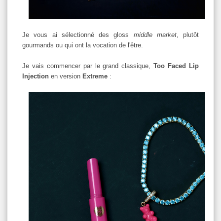
Je vous ai sélectionné des gloss
middle market
, plutôt
gourmands ou qui ont la vocation de l'être.
Je vais commencer par le grand classique,
Too Faced Lip
Injection
en version
Extreme
: