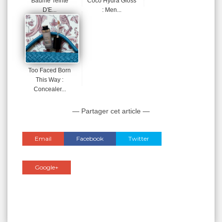
Baume Teinté
Coco Hydra Gloss
D'E...
: Men...
Too Faced Born
This Way :
Concealer...
— Partager cet article —
Email
Facebook
Twitter
Google+