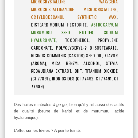
MICROCRYSTALLINE WAX/CERA
MICROCRISTALLINA/CIRE MICROCRISTALLINE,
OCTYLDODECANOL, SYNTHETIC WAX
,
DISTEARDIMONIUM HECTORITE,
ASTROCARYUM
MURUMURU SEED BUTTER, SODIUM
HYALURONATE
, TOCOPHEROL, PROPYLENE
CARBONATE, POLYGLYCERYL-2 DIISOSTEARATE,
RICINUS COMMUNIS (CASTOR) SEED OIL, FLAVOR
(AROMA), MICA, BENZYL ALCOHOL, STEVIA
REBAUDIANA EXTRACT, BHT, TITANIUM DIOXIDE
(CI 77891), IRON OXIDES (CI 77492, CI 77491, CI
77499)
Des huiles minérales
à go go
, bien qu'il y ait aussi des actifs
de qualité (beurre de karité et de murumuru, acide
hyaluronique).
L'effet sur les lèvres ? A peinte teinté.