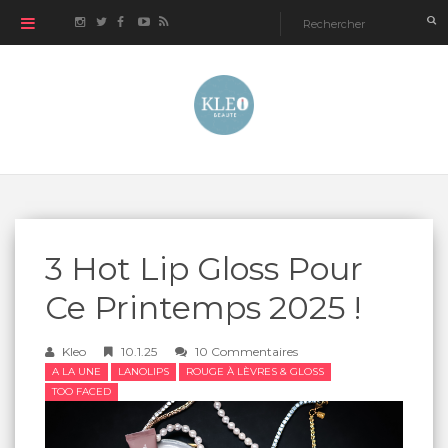
3 Hot Lip Gloss Pour
Ce Printemps 2025 !
Kleo
10.1.25
10 Commentaires
A LA UNE
LANOLIPS
ROUGE À LÈVRES & GLOSS
TOO FACED