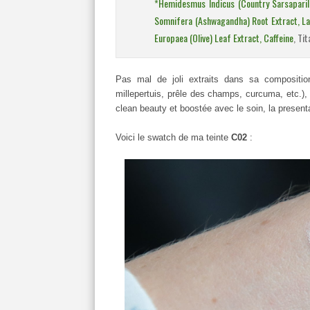
*Hemidesmus Indicus (Country Sarsaparil
Somnifera (Ashwagandha) Root Extract, Lac
Europaea (Olive) Leaf Extract, Caffeine
, Ti
Pas mal de joli extraits dans sa composition 
millepertuis, prêle des champs, curcuma, etc.), 
clean beauty et boostée avec le soin, la present
Voici le swatch de ma teinte
C02
: