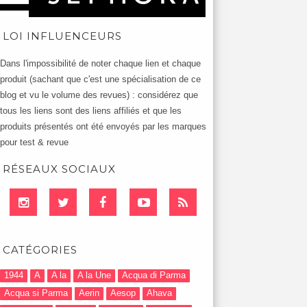
LOI INFLUENCEURS
Dans l'impossibilité de noter chaque lien et chaque
produit (sachant que c'est une spécialisation de ce
blog et vu le volume des revues) : considérez que
tous les liens sont des liens affiliés et que les
produits présentés ont été envoyés par les marques
pour test & revue
RÉSEAUX SOCIAUX
CATÉGORIES
1944
A
A la
A la Une
Acqua di Parma
Acqua si Parma
Aerin
Aesop
Ahava