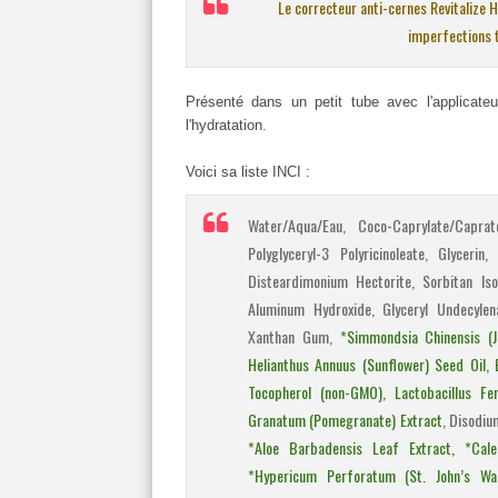
Le correcteur anti-cernes Revitalize
imperfections t
Présenté dans un petit tube avec l'applicate
l'hydratation.
Voici sa liste INCI :
Water/Aqua/Eau, Coco-Caprylate/Caprat
Polyglyceryl-3 Polyricinoleate, Glycerin,
Disteardimonium Hectorite, Sorbitan Iso
Aluminum Hydroxide, Glyceryl Undecylen
Xanthan Gum,
*Simmondsia Chinensis (J
Helianthus Annuus (Sunflower) Seed Oil, Eu
Tocopherol (non-GMO), Lactobacillus Fe
Granatum (Pomegranate) Extract
, Disodiu
*Aloe Barbadensis Leaf Extract, *Calen
*Hypericum Perforatum (St. John’s War