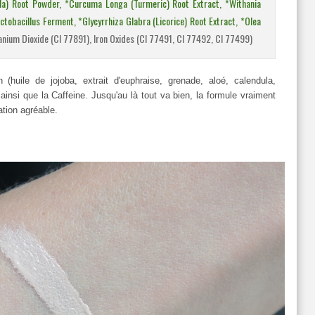
la) Root Powder, *Curcuma Longa (Turmeric) Root Extract, *Withania
tobacillus Ferment, *Glycyrrhiza Glabra (Licorice) Root Extract, *Olea
tanium Dioxide (CI 77891), Iron Oxides (CI 77491, CI 77492, CI 77499)
(huile de jojoba, extrait d'euphraise, grenade, aloé, calendula,
ainsi que la Caffeine. Jusqu'au là tout va bien, la formule vraiment
ation agréable.