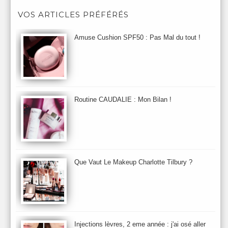
Après-Shampooing & Masque
Armani
Artdeco
Artis
VOS ARTICLES PRÉFÉRÉS
Astuces Maquillage
Atelier Cologne
Augustinus Bader
Aurelia London
Aurelia Probiotic
AUTOMNE 2012
Amuse Cushion SPF50 : Pas Mal du tout !
Automne 2013
Automne 2014
Aveda
Avene
Avène
Baija
Bain
Banc d'Essai
bareMinerals
Base
Bastide
BB et CC Crème
BDK
Beauty Battle
Beauty News
Beauty Relooking
Becca
Benefit
Bio Mécanique du Vieillissement
Bioderma
Bioeffect
Routine CAUDALIE : Mon Bilan !
Biolage
Biotherm
Bite Beauty
Blush
Bobbi Brown
Botanicals
Botimyst
Boucheron
bourjois
briogeo
Burberry
By Terry
Bybi
Carita
Caron
Caudalie
chanel
chantecaille
Charlotte Tilbury
cheveux
Chloé
Que Vaut Le Makeup Charlotte Tilbury ?
Christophe Robin
CK
Clarins
Clarisonic
Cle de Peau
Clean Skin care
Clinique
collection maquillage printemps 2011
Collections Automne 2011
Collections Maquillage ETE 2011
Collections Noel 2011
Crème & Sérum
Darphin
Davines
Decleor
DecortIcon(s)
Injections lèvres, 2 eme année : j'ai osé aller