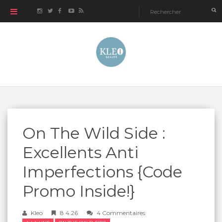
On The Wild Side :
Excellents Anti
Imperfections {Code
Promo Inside!}
Kleo
8.4.26
4 Commentaires