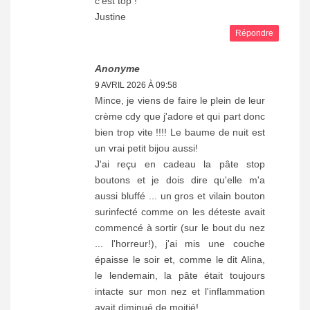
c'est top !
Justine
Répondre
Anonyme
9 AVRIL 2026 À 09:58
Mince, je viens de faire le plein de leur
crème cdy que j'adore et qui part donc
bien trop vite !!!! Le baume de nuit est
un vrai petit bijou aussi!
J'ai reçu en cadeau la pâte stop
boutons et je dois dire qu'elle m'a
aussi bluffé ... un gros et vilain bouton
surinfecté comme on les déteste avait
commencé à sortir (sur le bout du nez
... l'horreur!), j'ai mis une couche
épaisse le soir et, comme le dit Alina,
le lendemain, la pâte était toujours
intacte sur mon nez et l'inflammation
avait diminué de moitié!