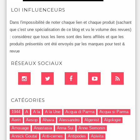
LOI INFLUENCEURS
Dans l'impossibilité de noter chaque lien et chaque produit (sachant
que c'est une spécialisation de ce blog et vu le volume des revues)
: considérez que tous les liens sont des liens affiliés et que les
produits présentés ont été envoyés par les marques pour test &
revue
RÉSEAUX SOCIAUX
CATÉGORIES
1944
A
A la
A la Une
Acqua di Parma
Acqua si Parma
Aerin
Aesop
Ahava
Alessandro
Algenist
Algologie
Amouage
Anastasia
Anna Sui
Anne Semonin
Annick Goutal
Anti-cernes
Antipodes
Apivita