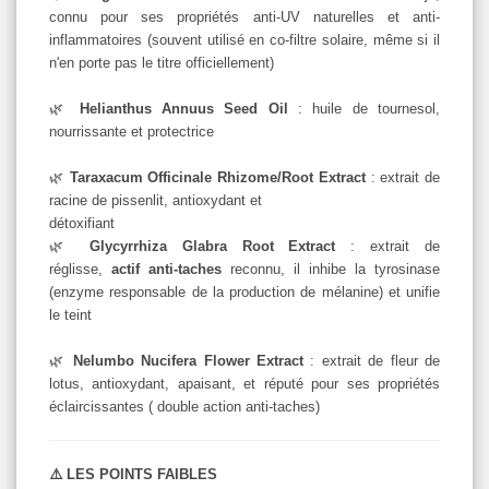
connu pour ses propriétés anti-UV naturelles et anti-
inflammatoires (souvent utilisé en co-filtre solaire, même si il
n'en porte pas le titre officiellement)
🌿
Helianthus Annuus Seed Oil
: huile de tournesol,
nourrissante et protectrice
🌿
Taraxacum Officinale Rhizome/Root Extract
: extrait de
racine de pissenlit, antioxydant et
détoxifiant
🌿
Glycyrrhiza Glabra Root Extract
: extrait de
réglisse,
actif anti-taches
reconnu, il inhibe la tyrosinase
(enzyme responsable de la production de mélanine) et unifie
le teint
🌿
Nelumbo Nucifera Flower Extract
: extrait de fleur de
lotus, antioxydant, apaisant, et réputé pour ses propriétés
éclaircissantes ( double action anti-taches)
⚠️ LES POINTS FAIBLES