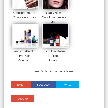
Sanoflore Baume
Beauty News :
Cica Natura : Est-
Sanoflore Lance 2
I...
Jol...
Beauty Battle N°4
Sanoflore Huiles
: Pré-Soin
Fraîches :
Contou...
Excelle...
— Partager cet article —
Email
Facebook
Twitter
Google+