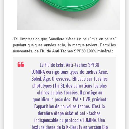
J'ai l'impression que Sanoflore s'était un peu "mis en pause"
pendant quelques années et là, la marque revient. Parmi les
nouveautés, ce
Fluide Anti Taches SPF30 100% minéral
:
Le
Fluide Eclat Anti-taches SPF30
LUMINA
corrige
tous types de taches Acné,
Soleil, Âge, Grossesse.
Efficace sur
tous les
phototypes (1 à 6)
, des carnations les plus
claires au plus foncées. Il
protège
au
quotidien la peau des
UVA + UVB
, prévient
l'apparition de nouvelles taches. C'est la
dernière étape
éclat et anti-taches
,
indispensable du protocole LUMINA. Une
texture digne de la K-Beauty en version
Bio