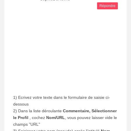
Répondre
1) Ecrivez votre texte dans le formulaire de saisie ci-
dessous
2) Dans la liste déroulante
Commentaire, Sélectionner
le Profil
, cochez
Nom/URL
, vous pouvez laisser vide le
champs "URL"
3) Saisissez votre nom (pseudo) après l'intitulé
Nom