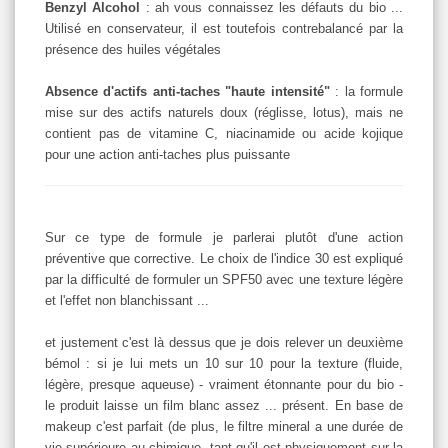
Benzyl Alcohol
: ah vous connaissez les défauts du bio ...
Utilisé en conservateur, il est toutefois contrebalancé par la
présence des huiles végétales
Absence d'actifs anti-taches "haute intensité"
: la formule
mise sur des actifs naturels doux (réglisse, lotus), mais ne
contient pas de vitamine C, niacinamide ou acide kojique
pour une action anti-taches plus puissante
Sur ce type de formule je parlerai plutôt d'une action
préventive que corrective. Le choix de l'indice 30 est expliqué
par la difficulté de formuler un SPF50 avec une texture légère
et l'effet non blanchissant ...
et justement c'est là dessus que je dois relever un deuxième
bémol : si je lui mets un 10 sur 10 pour la texture (fluide,
légère, presque aqueuse) - vraiment étonnante pour du bio -
le produit laisse un film blanc assez ... présent. En base de
makeup c'est parfait (de plus, le filtre mineral a une durée de
vie supérieure au chimique, tant qu'il est physiquement sur la