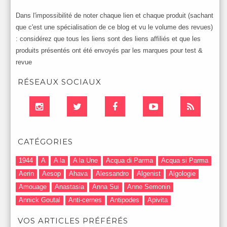
Dans l'impossibilité de noter chaque lien et chaque produit (sachant
que c'est une spécialisation de ce blog et vu le volume des revues)
: considérez que tous les liens sont des liens affiliés et que les
produits présentés ont été envoyés par les marques pour test &
revue
RÉSEAUX SOCIAUX
CATÉGORIES
1944
A
A la
A la Une
Acqua di Parma
Acqua si Parma
Aerin
Aesop
Ahava
Alessandro
Algenist
Algologie
Amouage
Anastasia
Anna Sui
Anne Semonin
Annick Goutal
Anti-cernes
Antipodes
Apivita
Après-Shampooing & Masque
Armani
Artdeco
Artis
VOS ARTICLES PRÉFÉRÉS
Astuces Maquillage
Atelier Cologne
Augustinus Bader