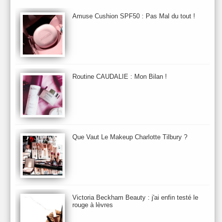
Aurelia London
Aurelia Probiotic
AUTOMNE 2012
Amuse Cushion SPF50 : Pas Mal du tout !
Automne 2013
Automne 2014
Aveda
Avene
Avène
Baija
Bain
Banc d'Essai
bareMinerals
Base
Bastide
BB et CC Crème
BDK
Beauty Battle
Beauty News
Beauty Relooking
Becca
Benefit
Bio Mécanique du Vieillissement
Bioderma
Bioeffect
Routine CAUDALIE : Mon Bilan !
Biolage
Biotherm
Bite Beauty
Blush
Bobbi Brown
Botanicals
Botimyst
Boucheron
bourjois
briogeo
Burberry
By Terry
Bybi
Carita
Caron
Caudalie
chanel
chantecaille
Charlotte Tilbury
cheveux
Chloé
Que Vaut Le Makeup Charlotte Tilbury ?
Christophe Robin
CK
Clarins
Clarisonic
Cle de Peau
Clean Skin care
Clinique
collection maquillage printemps 2011
Collections Automne 2011
Collections Maquillage ETE 2011
Collections Noel 2011
Crème & Sérum
Darphin
Davines
Decleor
DecortIcon(s)
Victoria Beckham Beauty : j'ai enfin testé le
rouge à lèvres
Démaquillant & Nettoyant
Dermalogica
Dio
dior
Diptyque
Dolce & Gabbana
Dr Jackson's
Dr. Brandt
Dr. Hauschka