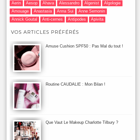
Aerin
Aesop
Ahava
Alessandro
Algenist
Algologie
Amouage
Anastasia
Anna Sui
Anne Semonin
Annick Goutal
Anti-cernes
Antipodes
Apivita
Après-Shampooing & Masque
Armani
Artdeco
Artis
VOS ARTICLES PRÉFÉRÉS
Astuces Maquillage
Atelier Cologne
Augustinus Bader
Aurelia London
Aurelia Probiotic
AUTOMNE 2012
Amuse Cushion SPF50 : Pas Mal du tout !
Automne 2013
Automne 2014
Aveda
Avene
Avène
Baija
Bain
Banc d'Essai
bareMinerals
Base
Bastide
BB et CC Crème
BDK
Beauty Battle
Beauty News
Beauty Relooking
Becca
Benefit
Bio Mécanique du Vieillissement
Bioderma
Bioeffect
Routine CAUDALIE : Mon Bilan !
Biolage
Biotherm
Bite Beauty
Blush
Bobbi Brown
Botanicals
Botimyst
Boucheron
bourjois
briogeo
Burberry
By Terry
Bybi
Carita
Caron
Caudalie
chanel
chantecaille
Charlotte Tilbury
cheveux
Chloé
Que Vaut Le Makeup Charlotte Tilbury ?
Christophe Robin
CK
Clarins
Clarisonic
Cle de Peau
Clean Skin care
Clinique