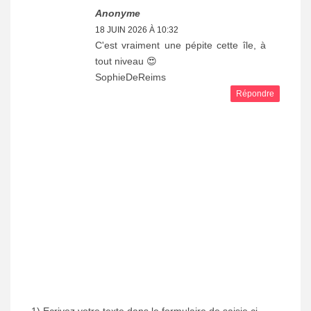
Anonyme
18 JUIN 2026 À 10:32
C'est vraiment une pépite cette île, à
tout niveau 😍
SophieDeReims
Répondre
1) Ecrivez votre texte dans le formulaire de saisie ci-