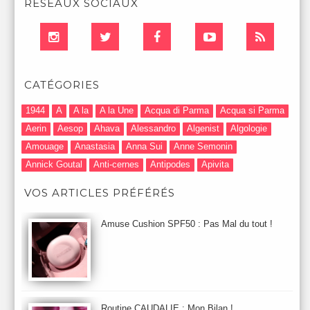
RÉSEAUX SOCIAUX
CATÉGORIES
1944
A
A la
A la Une
Acqua di Parma
Acqua si Parma
Aerin
Aesop
Ahava
Alessandro
Algenist
Algologie
Amouage
Anastasia
Anna Sui
Anne Semonin
Annick Goutal
Anti-cernes
Antipodes
Apivita
Après-Shampooing & Masque
Armani
Artdeco
Artis
VOS ARTICLES PRÉFÉRÉS
Astuces Maquillage
Atelier Cologne
Augustinus Bader
Aurelia London
Aurelia Probiotic
AUTOMNE 2012
Amuse Cushion SPF50 : Pas Mal du tout !
Automne 2013
Automne 2014
Aveda
Avene
Avène
Baija
Bain
Banc d'Essai
bareMinerals
Base
Bastide
BB et CC Crème
BDK
Beauty Battle
Beauty News
Beauty Relooking
Becca
Benefit
Bio Mécanique du Vieillissement
Bioderma
Bioeffect
Routine CAUDALIE : Mon Bilan !