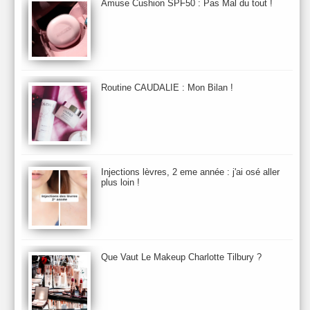
Amuse Cushion SPF50 : Pas Mal du tout !
Automne 2013
Automne 2014
Aveda
Avene
Avène
Baija
Bain
Banc d'Essai
bareMinerals
Base
Bastide
BB et CC Crème
BDK
Beauty Battle
Beauty News
Beauty Relooking
Becca
Benefit
Bio Mécanique du Vieillissement
Bioderma
Bioeffect
Routine CAUDALIE : Mon Bilan !
Biolage
Biotherm
Bite Beauty
Blush
Bobbi Brown
Botanicals
Botimyst
Boucheron
bourjois
briogeo
Burberry
By Terry
Bybi
Carita
Caron
Caudalie
chanel
chantecaille
Charlotte Tilbury
cheveux
Chloé
Injections lèvres, 2 eme année : j'ai osé aller
Christophe Robin
CK
Clarins
Clarisonic
Cle de Peau
plus loin !
Clean Skin care
Clinique
collection maquillage printemps 2011
Collections Automne 2011
Collections Maquillage ETE 2011
Collections Noel 2011
Crème & Sérum
Darphin
Davines
Decleor
DecortIcon(s)
Que Vaut Le Makeup Charlotte Tilbury ?
Démaquillant & Nettoyant
Dermalogica
Dio
dior
Diptyque
Dolce & Gabbana
Dr Jackson's
Dr. Brandt
Dr. Hauschka
Dr. Renaud
Ecrinal
Elemis
Elixseri
Elizabeth Arden