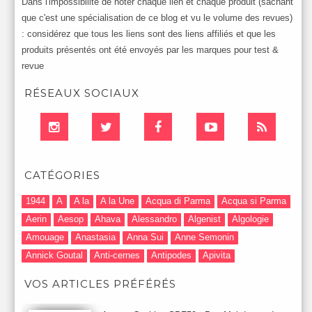
Dans l'impossibilité de noter chaque lien et chaque produit (sachant
que c'est une spécialisation de ce blog et vu le volume des revues)
: considérez que tous les liens sont des liens affiliés et que les
produits présentés ont été envoyés par les marques pour test &
revue
RÉSEAUX SOCIAUX
CATÉGORIES
1944
A
A la
A la Une
Acqua di Parma
Acqua si Parma
Aerin
Aesop
Ahava
Alessandro
Algenist
Algologie
Amouage
Anastasia
Anna Sui
Anne Semonin
Annick Goutal
Anti-cernes
Antipodes
Apivita
Après-Shampooing & Masque
Armani
Artdeco
Artis
VOS ARTICLES PRÉFÉRÉS
Astuces Maquillage
Atelier Cologne
Augustinus Bader
Aurelia London
Aurelia Probiotic
AUTOMNE 2012