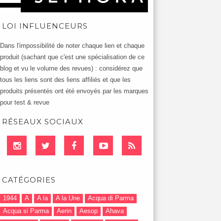
LOI INFLUENCEURS
Dans l'impossibilité de noter chaque lien et chaque
produit (sachant que c'est une spécialisation de ce
blog et vu le volume des revues) : considérez que
tous les liens sont des liens affiliés et que les
produits présentés ont été envoyés par les marques
pour test & revue
RÉSEAUX SOCIAUX
CATÉGORIES
1944
A
A la
A la Une
Acqua di Parma
Acqua si Parma
Aerin
Aesop
Ahava