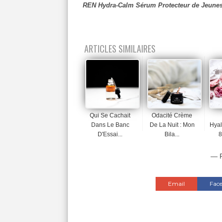
REN Hydra-Calm Sérum Protecteur de Jeuness
ARTICLES SIMILAIRES
Qui Se Cachait
Odacité Crème
Dans Le Banc
De La Nuit : Mon
Hyal
D'Essai...
Bila...
8
— P
Email
Fac