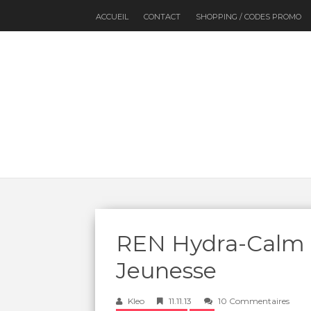
ACCUEIL
CONTACT
SHOPPING / CODES PROMO
REN Hydra-Calm 
Jeunesse
Kleo
11.11.13
10 Commentaires