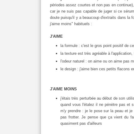
périodes assez courtes et non pas en continue), 
car je ne suis pas capable de juger si ce sérum 
doute puisqu'il y a beaucoup d'extraits dans la f
j'aime moins" habituels :
J'AIME
la formule : c'est le gros point positif de c
la texture est très agréable à l'applicati
l'odeur naturel : on aime ou on aime pas m
le design : j'aime bien ces petits flacons 
J'AIME MOINS
j'étais très perturbée au début de son utilis
quand vous l'étalez il ne pénètre pas et
m'y prendre : je le pose sur la peau et je
pas frotter. Je pense que ça vient du fa
quasiment pas d'ailleurs