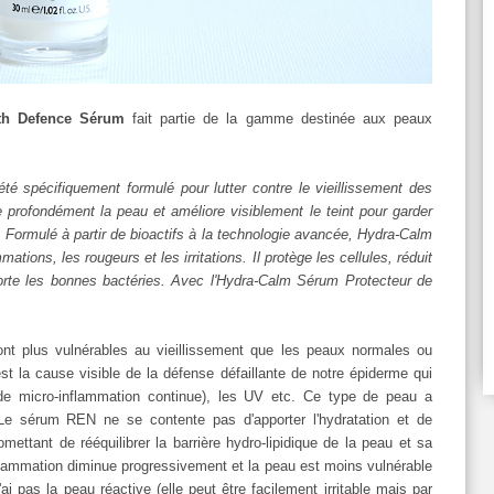
th Defence Sérum
fait partie de la gamme destinée aux peaux
 spécifiquement formulé pour lutter contre le vieillissement des
 profondément la peau et améliore visiblement le teint pour garder
 Formulé à partir de bioactifs à la technologie avancée, Hydra-Calm
mations, les rougeurs et les irritations. Il protège les cellules, réduit
rte les bonnes bactéries. Avec l'Hydra-Calm Sérum Protecteur de
ont plus vulnérables au vieillissement que les peaux normales ou
st la cause visible de la défense défaillante de notre épiderme qui
 de micro-inflammation continue), les UV etc. Ce type de peau a
 Le sérum REN ne se contente pas d'apporter l'hydratation et de
omettant de rééquilibrer la barrière hydro-lipidique de la peau et sa
l'inflammation diminue progressivement et la peau est moins vulnérable
ai pas la peau réactive (elle peut être facilement irritable mais par