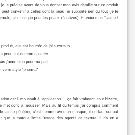
je le précise avant de vous donner mon avis détaillé sur ce produit
peut convenir à celles dont la peau ne supporte rien du tout (je le
ormule, c'est risqué pour les peaux réactives). Et voici mes "j'aime /
e produit, elle est bourrée de jolis extraits
on, la peau est comme apaisée
ais j'aime bien pour ma part
en verre style "pharma"
ation car il moussait à l'application ... ça fait vraiment tout bizarre,
 se met donc à mousser. Mais au fil du temps j'ai compris comment
 le laisse pénétrer, c'est comme avec un masque, il ne faut surtout
it que la marque limite l'usage des agents de texture, il n'y en a