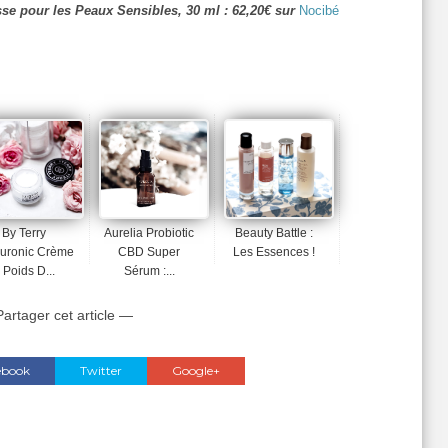
e pour les Peaux Sensibles, 30 ml : 62,20€ sur
Nocibé
By Terry
Aurelia Probiotic
Beauty Battle :
uronic Crème
CBD Super
Les Essences !
 Poids D...
Sérum :...
artager cet article —
ebook
Twitter
Google+