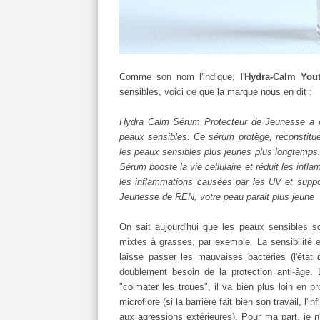
Comme son nom l'indique, l'
Hydra-Calm You
sensibles, voici ce que la marque nous en dit :
Hydra Calm Sérum Protecteur de Jeunesse a été
peaux sensibles. Ce sérum protège, reconstitue
les peaux sensibles plus jeunes plus longtemps.
Sérum booste la vie cellulaire et réduit les inflam
les inflammations causées par les UV et suppo
Jeunesse de REN, votre peau parait plus jeune
On sait aujourd'hui que les peaux sensibles s
mixtes à grasses, par exemple. La sensibilité e
laisse passer les mauvaises bactéries (l'état
doublement besoin de la protection anti-âge.
"colmater les troues", il va bien plus loin en pr
microflore (si la barrière fait bien son travail, 
aux agressions extérieures). Pour ma part, je n'