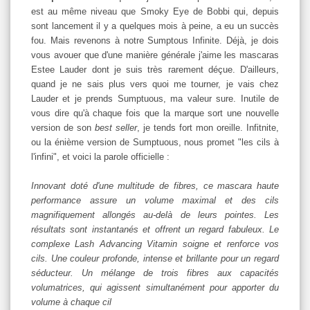
est au même niveau que Smoky Eye de Bobbi qui, depuis
sont lancement il y a quelques mois à peine, a eu un succès
fou. Mais revenons à notre Sumptous Infinite. Déjà, je dois
vous avouer que d'une manière générale j'aime les mascaras
Estee Lauder dont je suis très rarement déçue. D'ailleurs,
quand je ne sais plus vers quoi me tourner, je vais chez
Lauder et je prends Sumptuous, ma valeur sure. Inutile de
vous dire qu'à chaque fois que la marque sort une nouvelle
version de son
best seller
, je tends fort mon oreille. Infitnite,
ou la énième version de Sumptuous, nous promet "les cils à
l'infini", et voici la parole officielle :
Innovant doté d'une multitude de fibres, ce mascara haute
performance assure un volume maximal et des cils
magnifiquement allongés au-delà de leurs pointes. Les
résultats sont instantanés et offrent un regard fabuleux. Le
complexe Lash Advancing Vitamin soigne et renforce vos
cils. Une couleur profonde, intense et brillante pour un regard
séducteur. Un mélange de trois fibres aux capacités
volumatrices, qui agissent simultanément pour apporter du
volume à chaque cil