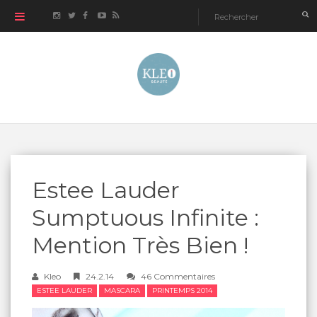
Estee Lauder
Sumptuous Infinite :
Mention Très Bien !
Kleo
24.2.14
46 Commentaires
ESTEE LAUDER
MASCARA
PRINTEMPS 2014