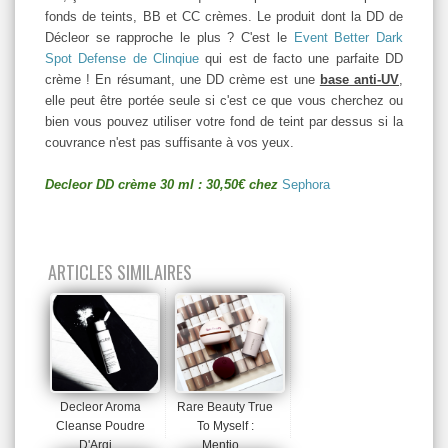
fonds de teints, BB et CC crèmes. Le produit dont la DD de
Décleor se rapproche le plus ? C'est le
Event Better Dark
Spot Defense de Clinqiue
qui est de facto une parfaite DD
crème ! En résumant, une DD crème est une
base anti-UV
,
elle peut être portée seule si c'est ce que vous cherchez ou
bien vous pouvez utiliser votre fond de teint par dessus si la
couvrance n'est pas suffisante à vos yeux.
Decleor DD crème 30 ml : 30,50€ chez
Sephora
ARTICLES SIMILAIRES
Decleor Aroma
Rare Beauty True
Cleanse Poudre
To Myself :
D'Argi...
Mentio...