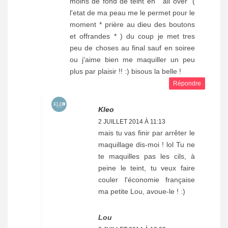
moins de fond de teint en " all over" (
l'etat de ma peau me le permet pour le
moment * prière au dieu des boutons
et offrandes * ) du coup je met tres
peu de choses au final sauf en soiree
ou j'aime bien me maquiller un peu
plus par plaisir !! :) bisous la belle !
Répondre
Kleo
2 JUILLET 2014 À 11:13
mais tu vas finir par arrêter le
maquillage dis-moi ! lol Tu ne
te maquilles pas les cils, à
peine le teint, tu veux faire
couler l'économie française
ma petite Lou, avoue-le ! :)
Lou