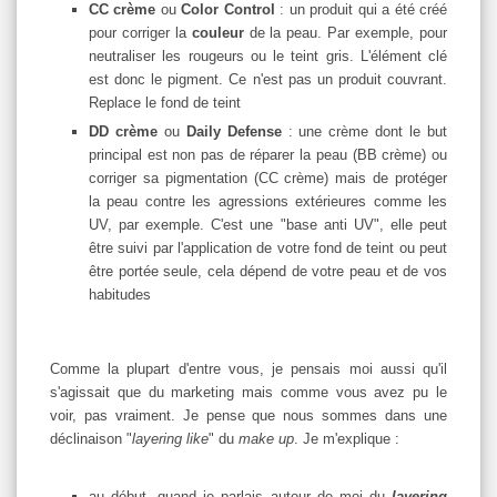
CC crème
ou
Color Control
: un produit qui a été créé
pour corriger la
couleur
de la peau. Par exemple, pour
neutraliser les rougeurs ou le teint gris. L'élément clé
est donc le pigment. Ce n'est pas un produit couvrant.
Replace le fond de teint
DD crème
ou
Daily Defense
: une crème dont le but
principal est non pas de réparer la peau (BB crème) ou
corriger sa pigmentation (CC crème) mais de protéger
la peau contre les agressions extérieures comme les
UV, par exemple. C'est une "base anti UV", elle peut
être suivi par l'application de votre fond de teint ou peut
être portée seule, cela dépend de votre peau et de vos
habitudes
Comme la plupart d'entre vous, je pensais moi aussi qu'il
s'agissait que du marketing mais comme vous avez pu le
voir, pas vraiment. Je pense que nous sommes dans une
déclinaison "
layering like
" du
make up
. Je m'explique :
au début, quand je parlais autour de moi du
layering