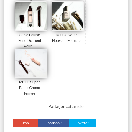
Louise Louise :
Double Wear
Fond De Tient
Nouvelle Formule
Pour ...
MUFE Super
Boost Crème
Teintée
— Partager cet article —
Email
Facebook
Twitter