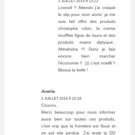
2 JUILLET 2014 À 13:22
Looooll !! Attends j'ai craqué
le slip pour mon anniv' je me
suis fait offrir des produits
christophe robin, la creme
soufflee figue de laura et des
produits mains diptyque..
Ahhahaha !!! Donc je fais
encore bien marcher
l'économie !! :))) c'est noellll !!
Bisous la belle !
Amélie
1 JUILLET 2014 À 22:18
Coucou,
Merci beaucoup pour nous informer
aussi bien sur toutes ces produits,
c'est vrai que la frontière est floue et
on est vite perdue. J'ai testé la DD