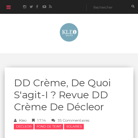
DD Crème, De Quoi
S'agit-I ? Revue DD
Crème De Décleor
Kleo
1.7.14
35 Commentaires
DECLEOR
FOND DE TEINT
SOLAIRES