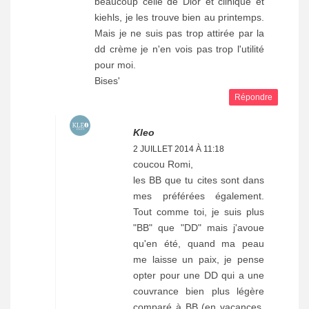
beaucoup celle de Dior et clinique et
kiehls, je les trouve bien au printemps.
Mais je ne suis pas trop attirée par la
dd crème je n'en vois pas trop l'utilité
pour moi.
Bises'
Répondre
Kleo
2 JUILLET 2014 À 11:18
coucou Romi,
les BB que tu cites sont dans
mes préférées également.
Tout comme toi, je suis plus
"BB" que "DD" mais j'avoue
qu'en été, quand ma peau
me laisse un paix, je pense
opter pour une DD qui a une
couvrance bien plus légère
comparé à BB (en vacances,