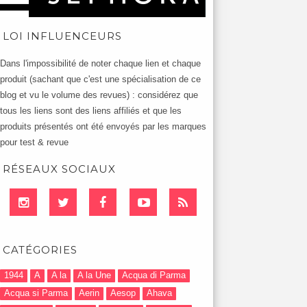
LOI INFLUENCEURS
Dans l'impossibilité de noter chaque lien et chaque
produit (sachant que c'est une spécialisation de ce
blog et vu le volume des revues) : considérez que
tous les liens sont des liens affiliés et que les
produits présentés ont été envoyés par les marques
pour test & revue
RÉSEAUX SOCIAUX
CATÉGORIES
1944
A
A la
A la Une
Acqua di Parma
Acqua si Parma
Aerin
Aesop
Ahava