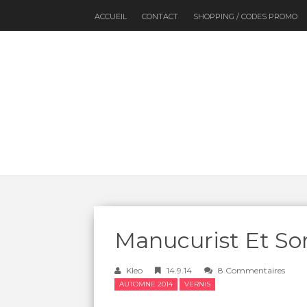
ACCUEIL
CONTACT
SHOPPING / CODES PROMO
Manucurist Et So
Kleo
14.9.14
8 Commentaires
AUTOMNE 2014
VERNIS