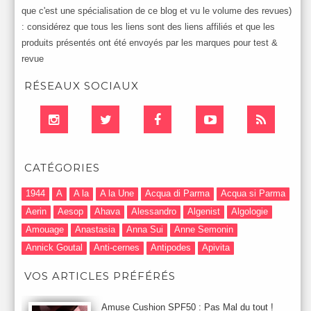
que c'est une spécialisation de ce blog et vu le volume des revues)
: considérez que tous les liens sont des liens affiliés et que les
produits présentés ont été envoyés par les marques pour test &
revue
RÉSEAUX SOCIAUX
CATÉGORIES
1944
A
A la
A la Une
Acqua di Parma
Acqua si Parma
Aerin
Aesop
Ahava
Alessandro
Algenist
Algologie
Amouage
Anastasia
Anna Sui
Anne Semonin
Annick Goutal
Anti-cernes
Antipodes
Apivita
Après-Shampooing & Masque
Armani
Artdeco
Artis
VOS ARTICLES PRÉFÉRÉS
Astuces Maquillage
Atelier Cologne
Augustinus Bader
Aurelia London
Aurelia Probiotic
AUTOMNE 2012
Amuse Cushion SPF50 : Pas Mal du tout !