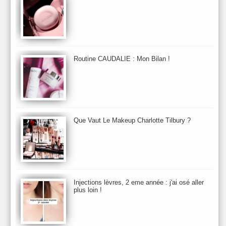
Automne 2013
Automne 2014
Aveda
Avene
Avène
Baija
Bain
Banc d'Essai
bareMinerals
Base
Bastide
BB et CC Crème
BDK
Beauty Battle
Beauty News
Beauty Relooking
Becca
Benefit
Bio Mécanique du Vieillissement
Bioderma
Bioeffect
Routine CAUDALIE : Mon Bilan !
Biolage
Biotherm
Bite Beauty
Blush
Bobbi Brown
Botanicals
Botimyst
Boucheron
bourjois
briogeo
Burberry
By Terry
Bybi
Carita
Caron
Caudalie
chanel
chantecaille
Charlotte Tilbury
cheveux
Chloé
Que Vaut Le Makeup Charlotte Tilbury ?
Christophe Robin
CK
Clarins
Clarisonic
Cle de Peau
Clean Skin care
Clinique
collection maquillage printemps 2011
Collections Automne 2011
Collections Maquillage ETE 2011
Collections Noel 2011
Crème & Sérum
Darphin
Davines
Decleor
DecortIcon(s)
Injections lèvres, 2 eme année : j'ai osé aller
plus loin !
Démaquillant & Nettoyant
Dermalogica
Dio
dior
Diptyque
Dolce & Gabbana
Dr Jackson's
Dr. Brandt
Dr. Hauschka
Dr. Renaud
Ecrinal
Elemis
Elixseri
Elizabeth Arden