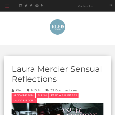
Laura Mercier Sensual
Reflections
Kleo
9.10.14
32 Commentaires
AUTOMNE 2014
BLUSH
FARD À PAUPIÈRES
LAURA MERCIER