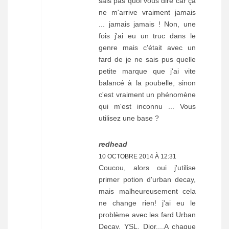
sais pas quoi vous dire car ça
ne m'arrive vraiment jamais
... jamais jamais ! Non, une
fois j'ai eu un truc dans le
genre mais c'était avec un
fard de je ne sais pus quelle
petite marque que j'ai vite
balancé à la poubelle, sinon
c'est vraiment un phénomène
qui m'est inconnu ... Vous
utilisez une base ?
redhead
10 OCTOBRE 2014 À 12:31
Coucou, alors oui j'utilise
primer potion d'urban decay,
mais malheureusement cela
ne change rien! j'ai eu le
problème avec les fard Urban
Decay, YSL, Dior....A chaque