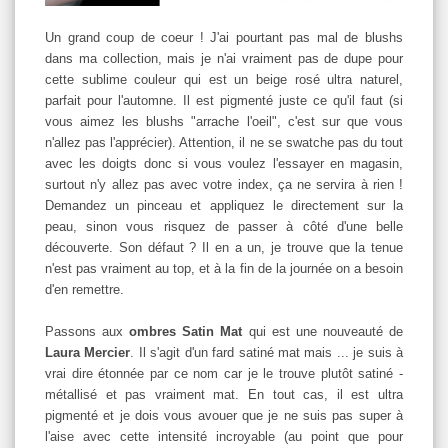
Un grand coup de coeur ! J'ai pourtant pas mal de blushs
dans ma collection, mais je n'ai vraiment pas de dupe pour
cette sublime couleur qui est un beige rosé ultra naturel,
parfait pour l'automne. Il est pigmenté juste ce qu'il faut (si
vous aimez les blushs "arrache l'oeil", c'est sur que vous
n'allez pas l'apprécier). Attention, il ne se swatche pas du tout
avec les doigts donc si vous voulez l'essayer en magasin,
surtout n'y allez pas avec votre index, ça ne servira à rien !
Demandez un pinceau et appliquez le directement sur la
peau, sinon vous risquez de passer à côté d'une belle
découverte. Son défaut ? Il en a un, je trouve que la tenue
n'est pas vraiment au top, et à la fin de la journée on a besoin
d'en remettre.
Passons aux
ombres Satin Mat
qui est une nouveauté de
Laura Mercier
. Il s'agit d'un fard satiné mat mais ... je suis à
vrai dire étonnée par ce nom car je le trouve plutôt satiné -
métallisé et pas vraiment mat. En tout cas, il est ultra
pigmenté et je dois vous avouer que je ne suis pas super à
l'aise avec cette intensité incroyable (au point que pour