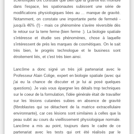
scientifiques ont constaté que bien que la gravité est moindre
dans l'espace, les spationautes subissent une série de
modifications physiologiques liées au ... manque de gravité.
Notamment, on constate une importante perte de fermeté -
jusqu'à 46% (!) - mais ce phénomène s'avère réversible dès
le retour sur la terre ferme (bien ferme :). La biologie spatiale
s'intéresse et étudie ses phénomènes, chose à laquelle
s'intéressent de près les marques de cosmétiques. On le sait
très bien, le progrès technologue et le business sont
étroitement liés, et c'est très bien ainsi.
Lancôme a donc signé un très joli partenariat avec le
Professeur Alain Colige, expert en biologie spatiale (avec qui
j'ai eu la chance de discuter et je lui ai posé quelques
questions). Je vais vous épargner les détails trop techniques
sur le coeur de la formulation, l'idée générale était de travailler
sur les lésions cutanées subies en absence de gravité
(fibroblastes qui se détachent de la matrice extracellulaire
environnante), car ces lésions sont similaires à celles que la
peau subit au cours du vieillissement physiologique normale.
Lancôme a mis au point, toujours dans le cadre de ce
partenariat avec les tests qui ont été réalisés par le