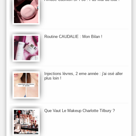
Automne 2013
Automne 2014
Aveda
Avene
Avène
Baija
Bain
Banc d'Essai
bareMinerals
Base
Bastide
BB et CC Crème
BDK
Beauty Battle
Beauty News
Beauty Relooking
Becca
Benefit
Bio Mécanique du Vieillissement
Bioderma
Bioeffect
Routine CAUDALIE : Mon Bilan !
Biolage
Biotherm
Bite Beauty
Blush
Bobbi Brown
Botanicals
Botimyst
Boucheron
bourjois
briogeo
Burberry
By Terry
Bybi
Carita
Caron
Caudalie
chanel
chantecaille
Charlotte Tilbury
cheveux
Chloé
Injections lèvres, 2 eme année : j'ai osé aller
Christophe Robin
CK
Clarins
Clarisonic
Cle de Peau
plus loin !
Clean Skin care
Clinique
collection maquillage printemps 2011
Collections Automne 2011
Collections Maquillage ETE 2011
Collections Noel 2011
Crème & Sérum
Darphin
Davines
Decleor
DecortIcon(s)
Que Vaut Le Makeup Charlotte Tilbury ?
Démaquillant & Nettoyant
Dermalogica
Dio
dior
Diptyque
Dolce & Gabbana
Dr Jackson's
Dr. Brandt
Dr. Hauschka
Dr. Renaud
Ecrinal
Elemis
Elixseri
Elizabeth Arden