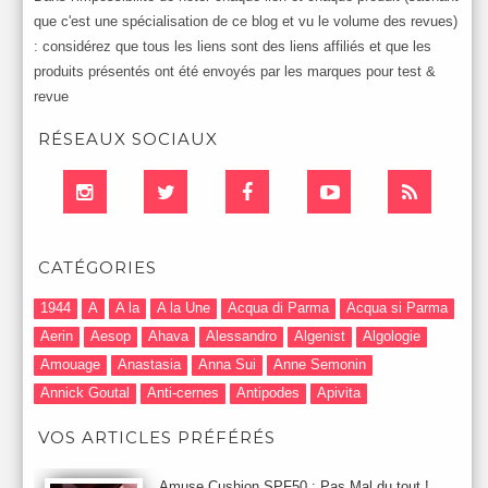
que c'est une spécialisation de ce blog et vu le volume des revues)
: considérez que tous les liens sont des liens affiliés et que les
produits présentés ont été envoyés par les marques pour test &
revue
RÉSEAUX SOCIAUX
CATÉGORIES
1944
A
A la
A la Une
Acqua di Parma
Acqua si Parma
Aerin
Aesop
Ahava
Alessandro
Algenist
Algologie
Amouage
Anastasia
Anna Sui
Anne Semonin
Annick Goutal
Anti-cernes
Antipodes
Apivita
Après-Shampooing & Masque
Armani
Artdeco
Artis
VOS ARTICLES PRÉFÉRÉS
Astuces Maquillage
Atelier Cologne
Augustinus Bader
Aurelia London
Aurelia Probiotic
AUTOMNE 2012
Amuse Cushion SPF50 : Pas Mal du tout !