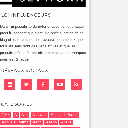
LOI INFLUENCEURS
Dans l'impossibilité de noter chaque lien et chaque
produit (sachant que c'est une spécialisation de ce
blog et vu le volume des revues) : considérez que
tous les liens sont des liens affiliés et que les
produits présentés ont été envoyés par les marques
pour test & revue
RÉSEAUX SOCIAUX
CATÉGORIES
1944
A
A la
A la Une
Acqua di Parma
Acqua si Parma
Aerin
Aesop
Ahava