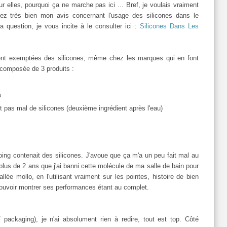
r elles, pourquoi ça ne marche pas ici ... Bref, je voulais vraiment
sez très bien mon avis concernant l'usage des silicones dans le
la question, je vous incite à le consulter ici :
Silicones Dans Les
t exemptées des silicones, même chez les marques qui en font
composée de 3 produits :
es
pas mal de silicones (deuxième ingrédient après l'eau)
ing contenait des silicones. J'avoue que ça m'a un peu fait mal au
 plus de 2 ans que j'ai banni cette molécule de ma salle de bain pour
llée mollo, en l'utilisant vraiment sur les pointes, histoire de bien
pouvoir montrer ses performances étant au complet.
/ packaging), je n'ai absolument rien à redire, tout est top. Côté