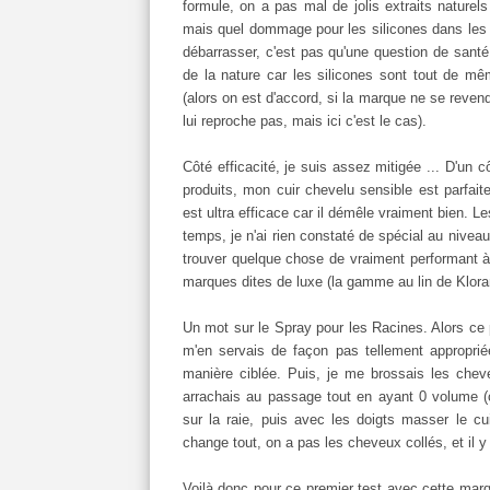
formule, on a pas mal de jolis extraits nature
mais quel dommage pour les silicones dans les p
débarrasser, c'est pas qu'une question de santé 
de la nature car les silicones sont tout de m
(alors on est d'accord, si la marque ne se revend
lui reproche pas, mais ici c'est le cas).
Côté efficacité, je suis assez mitigée ... D'un 
produits, mon cuir chevelu sensible est parfa
est ultra efficace car il démêle vraiment bien.
temps, je n'ai rien constaté de spécial au niveau
trouver quelque chose de vraiment performant à
marques dites de luxe (la gamme au lin de Kloran
Un mot sur le Spray pour les Racines. Alors ce pr
m'en servais de façon pas tellement approprié
manière ciblée. Puis, je me brossais les chev
arrachais au passage tout en ayant 0 volume (cat
sur la raie, puis avec les doigts masser le cu
change tout, on a pas les cheveux collés, et il y
Voilà donc pour ce premier test avec cette marq