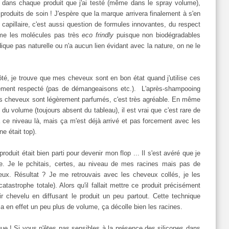
ls dans chaque produit que j'ai testé (même dans le spray volume),
roduits de soin ! J'espère que la marque arrivera finalement à s'en
capillaire, c'est aussi question de formules innovantes, du respect
ême les molécules pas très
eco frindly
puisque non biodégradables
ique pas naturelle ou n'a aucun lien évidant avec la nature, on ne le
côté, je trouve que mes cheveux sont en bon état quand j'utilise ces
itement respecté (pas de démangeaisons etc.). L'après-shampooing
 Les cheveux sont légèrement parfumés, c'est très agréable. En même
 du volume (toujours absent du tableau), il est vrai que c'est rare de
 ce niveau là, mais ça m'est déjà arrivé et pas forcement avec les
e était top).
oduit était bien parti pour devenir mon flop ... Il s'est avéré que je
e. Je le pchitais, certes, au niveau de mes racines mais pas de
eux. Résultat ? Je me retrouvais avec les cheveux collés, je les
astrophe totale). Alors qu'il fallait mettre ce produit précisément
ir chevelu en diffusant le produit un peu partout. Cette technique
 a en effet un peu plus de volume, ça décolle bien les racines.
ue ! Si vous n'êtes pas sensibles à la présence des silicones dans