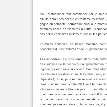
Pour Moroccanoil tout commence par le soin or
d'huile n'était pas encore entré dans les meurs (n
gagné en notoriété, permettant ainsi à la marqu
formules riches en éléments nutritifs. Moroccan
des soins capillaires utilisés et conseillés par l
Formules enrichies de belles matières prem
phosphates). Les textures / odeur / packaging, t
Les silicones ?
Le gros bémol dans toute cette be
très surprise de le découvrir car généralement 
logique qui est "sans silicones". Pas chez Morocc
les silicones volatiles et solubles dans l'eau, et
dépendrait). Bon, je vous laisse avec cette inf
dires puisque dans la liste INCI seul le nom de f
silicones solubles à l'eau ou pas ... il faut alle
Tout comme on ne peut pas être sur à 100% que l
je me dis que vu le positionnement de la marqu
vraiment pas réussi alors). De l'autre côté, il 