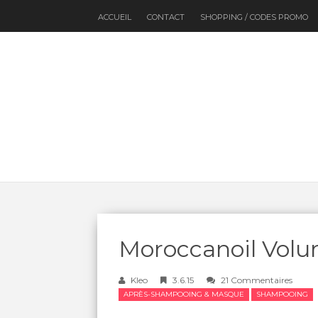
ACCUEIL
CONTACT
SHOPPING / CODES PROMO
Moroccanoil Volum
Kleo
3.6.15
21 Commentaires
APRÈS-SHAMPOOING & MASQUE
SHAMPOOING