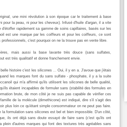
iginal, une mini révolution à son époque car le traitement à base
i pour la peau, ni pour les cheveux). Infusé d'huile d'argan, il a vite
e d'étoffer rapidement sa gamme de soins capillaires, basés sur les
oil est une marque par les coiffeurs et pour les coiffeurs, ce sont
es professionnels, c'est pourquoi on ne la trouve pas en vente libre.
ières, mais aussi la base lavante très douce (sans sulfates,
out est très qualitatif et donne franchement envie.
lle histoire c'est les silicones ... Oui, il y en a. J'avoue que j'étais
quand les marques font du sans sulfate - phosphate, il y a la suite
anoil qui m'a affirmé qu'ils utilisent les silicones de belle qualité,
 qu'ils étaient incapables de formuler sans (stabilité des formules en
ormation brute, de mon côté je ne suis pas capable de vérifier ces
amille de la molécule (dimethicone) est indiqué, dire s'il s'agit des
r voir plus loin ce qu'étant simple consommateur on ne peut pas faire.
a formulation sans silicones est bel et bien impossible. D'un côté,
e, ils ont déjà sans doute essayé de faire sans (c'est qu'ils ont
y a plein d'autres marques qui font des textures très agréables sans