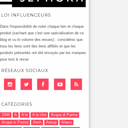
LOI INFLUENCEURS
Dans l'impossibilité de noter chaque lien et chaque
produit (sachant que c'est une spécialisation de ce
blog et vu le volume des revues) : considérez que
tous les liens sont des liens affiliés et que les
produits présentés ont été envoyés par les marques
pour test & revue
RÉSEAUX SOCIAUX
CATÉGORIES
1944
A
A la
A la Une
Acqua di Parma
Acqua si Parma
Aerin
Aesop
Ahava