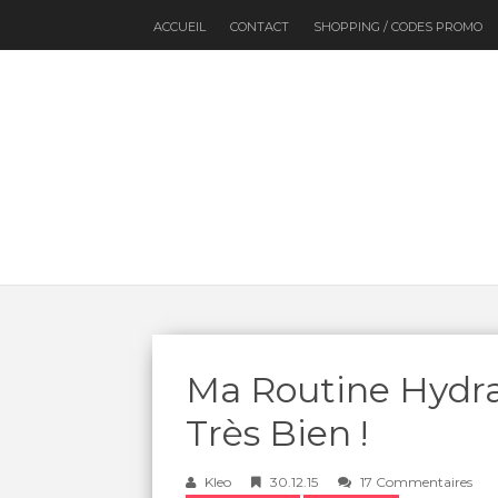
ACCUEIL
CONTACT
SHOPPING / CODES PROMO
Ma Routine Hydra
Très Bien !
Kleo
30.12.15
17 Commentaires