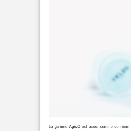
La gamme
Age
O
est axée, comme son nom l'i
2