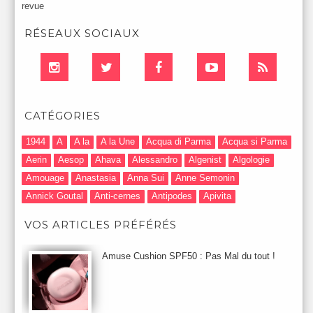
revue
RÉSEAUX SOCIAUX
CATÉGORIES
1944
A
A la
A la Une
Acqua di Parma
Acqua si Parma
Aerin
Aesop
Ahava
Alessandro
Algenist
Algologie
Amouage
Anastasia
Anna Sui
Anne Semonin
Annick Goutal
Anti-cernes
Antipodes
Apivita
Après-Shampooing & Masque
Armani
Artdeco
Artis
VOS ARTICLES PRÉFÉRÉS
Astuces Maquillage
Atelier Cologne
Augustinus Bader
Aurelia London
Aurelia Probiotic
AUTOMNE 2012
Amuse Cushion SPF50 : Pas Mal du tout !
Automne 2013
Automne 2014
Aveda
Avene
Avène
Baija
Bain
Banc d'Essai
bareMinerals
Base
Bastide
BB et CC Crème
BDK
Beauty Battle
Beauty News