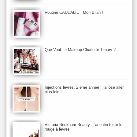
Beauty Relooking
Becca
Benefit
Bio Mécanique du Vieillissement
Bioderma
Bioeffect
Routine CAUDALIE : Mon Bilan !
Biolage
Biotherm
Bite Beauty
Blush
Bobbi Brown
Botanicals
Botimyst
Boucheron
bourjois
briogeo
Burberry
By Terry
Bybi
Carita
Caron
Caudalie
chanel
chantecaille
Charlotte Tilbury
cheveux
Chloé
Que Vaut Le Makeup Charlotte Tilbury ?
Christophe Robin
CK
Clarins
Clarisonic
Cle de Peau
Clean Skin care
Clinique
collection maquillage printemps 2011
Collections Automne 2011
Collections Maquillage ETE 2011
Collections Noel 2011
Crème & Sérum
Darphin
Davines
Decleor
DecortIcon(s)
Injections lèvres, 2 eme année : j'ai osé aller
plus loin !
Démaquillant & Nettoyant
Dermalogica
Dio
dior
Diptyque
Dolce & Gabbana
Dr Jackson's
Dr. Brandt
Dr. Hauschka
Dr. Renaud
Ecrinal
Elemis
Elixseri
Elizabeth Arden
Ella Baché
Ellis Fraas
En Vogue
Erborian
Ere Perez
Essie
Estee Lauder
ETE 2012
ETE 2013
ETE 2014
Victoria Beckham Beauty : j'ai enfin testé le
rouge à lèvres
Eucerine
Evolve
Eye Liner & Crayon
Fard à Paupières