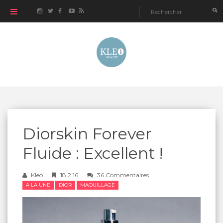
Diorskin Forever
Fluide : Excellent !
Kleo
18.2.16
36 Commentaires
A LA UNE
DIOR
MAQUILLAGE