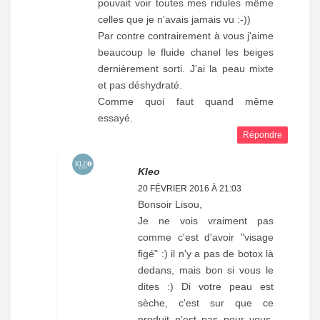
pouvait voir toutes mes ridules même
celles que je n'avais jamais vu :-))
Par contre contrairement à vous j'aime
beaucoup le fluide chanel les beiges
dernièrement sorti. J'ai la peau mixte
et pas déshydraté.
Comme quoi faut quand même
essayé.
Répondre
Kleo
20 FÉVRIER 2016 À 21:03
Bonsoir Lisou,
Je ne vois vraiment pas
comme c'est d'avoir "visage
figé" :) il n'y a pas de botox là
dedans, mais bon si vous le
dites :) Di votre peau est
sèche, c'est sur que ce
produit n'est pas pour vous.