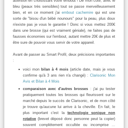
attention en choisissant votre embout ! De mon côté, avec le
bleu (peaux très sensibles) tout se passe merveilleusement
bien, et en ce moment j'ai
embout cachemire
qui est une
sorte de "bisou d'un bébé nounours" pour la peau, plus doux
n'existe pas je vous le garantie ! Donc si vous mettez 200€
dans une brosse (qui est vraiment géniale), ne faites pas de
fausses économies sur l'embout, autant mettre 20€ de plus et
être sure de pouvoir vous servir de votre appareil.
Avant de passer au Smart Profil, deux précisions importantes
:
voici mon
bilan à 4 mois
(article date, mais je vous
confirme qu'à 3 ans rien n'a changé) :
Clarisonic Mon
Avis et Bilan à 4 Mois
comparaison avec d'autres brosses
: j'ai pu tester
pratiquement toutes les brosses qui fleurissent sur le
marché depuis le succès de Clarisonic, et de mon côté
je trouve qu'aucune lui arrive à la cheville. En fait, le
plus important c'est la
technologie sonique non
rotative
(brevet déposé donc personne peut la copier)
souvent complètement occultée ou incomprise ...