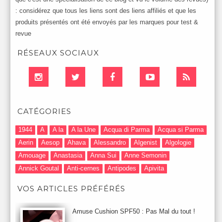
: considérez que tous les liens sont des liens affiliés et que les
produits présentés ont été envoyés par les marques pour test &
revue
RÉSEAUX SOCIAUX
CATÉGORIES
1944
A
A la
A la Une
Acqua di Parma
Acqua si Parma
Aerin
Aesop
Ahava
Alessandro
Algenist
Algologie
Amouage
Anastasia
Anna Sui
Anne Semonin
Annick Goutal
Anti-cernes
Antipodes
Apivita
Après-Shampooing & Masque
Armani
Artdeco
Artis
VOS ARTICLES PRÉFÉRÉS
Astuces Maquillage
Atelier Cologne
Augustinus Bader
Aurelia London
Aurelia Probiotic
AUTOMNE 2012
Amuse Cushion SPF50 : Pas Mal du tout !
Automne 2013
Automne 2014
Aveda
Avene
Avène