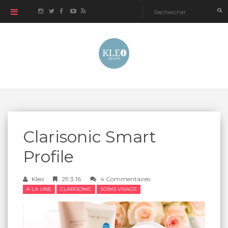
Clarisonic Smart
Profile
Kleo
29.3.16
4 Commentaires
A LA UNE
CLARISONIC
SOINS VISAGE