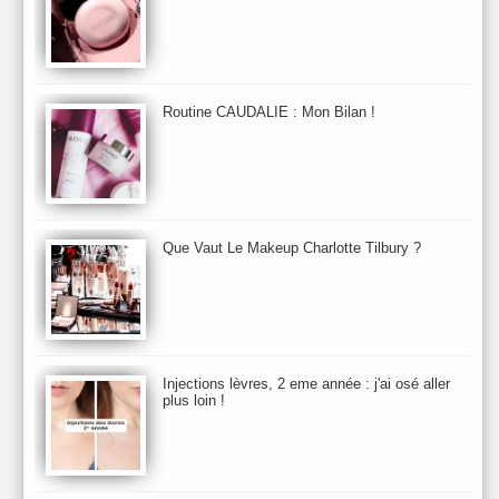
Baija
Bain
Banc d'Essai
bareMinerals
Base
Bastide
BB et CC Crème
BDK
Beauty Battle
Beauty News
Beauty Relooking
Becca
Benefit
Bio Mécanique du Vieillissement
Bioderma
Bioeffect
Routine CAUDALIE : Mon Bilan !
Biolage
Biotherm
Bite Beauty
Blush
Bobbi Brown
Botanicals
Botimyst
Boucheron
bourjois
briogeo
Burberry
By Terry
Bybi
Carita
Caron
Caudalie
chanel
chantecaille
Charlotte Tilbury
cheveux
Chloé
Que Vaut Le Makeup Charlotte Tilbury ?
Christophe Robin
CK
Clarins
Clarisonic
Cle de Peau
Clean Skin care
Clinique
collection maquillage printemps 2011
Collections Automne 2011
Collections Maquillage ETE 2011
Collections Noel 2011
Crème & Sérum
Darphin
Davines
Decleor
DecortIcon(s)
Injections lèvres, 2 eme année : j'ai osé aller
plus loin !
Démaquillant & Nettoyant
Dermalogica
Dio
dior
Diptyque
Dolce & Gabbana
Dr Jackson's
Dr. Brandt
Dr. Hauschka
Dr. Renaud
Ecrinal
Elemis
Elixseri
Elizabeth Arden
Ella Baché
Ellis Fraas
En Vogue
Erborian
Ere Perez