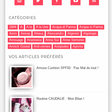
CATÉGORIES
1944
A
A la
A la Une
Acqua di Parma
Acqua si Parma
Aerin
Aesop
Ahava
Alessandro
Algenist
Algologie
Amouage
Anastasia
Anna Sui
Anne Semonin
Annick Goutal
Anti-cernes
Antipodes
Apivita
Après-Shampooing & Masque
Armani
Artdeco
Artis
VOS ARTICLES PRÉFÉRÉS
Astuces Maquillage
Atelier Cologne
Augustinus Bader
Aurelia London
Aurelia Probiotic
AUTOMNE 2012
Amuse Cushion SPF50 : Pas Mal du tout !
Automne 2013
Automne 2014
Aveda
Avene
Avène
Baija
Bain
Banc d'Essai
bareMinerals
Base
Bastide
BB et CC Crème
BDK
Beauty Battle
Beauty News
Beauty Relooking
Becca
Benefit
Bio Mécanique du Vieillissement
Bioderma
Bioeffect
Routine CAUDALIE : Mon Bilan !
Biolage
Biotherm
Bite Beauty
Blush
Bobbi Brown
Botanicals
Botimyst
Boucheron
bourjois
briogeo