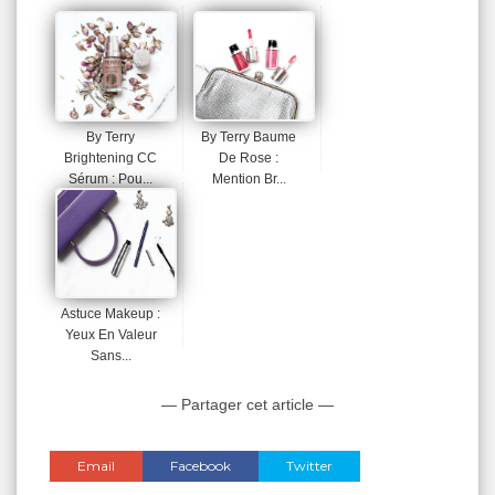
By Terry
By Terry Baume
Brightening CC
De Rose :
Sérum : Pou...
Mention Br...
Astuce Makeup :
Yeux En Valeur
Sans...
— Partager cet article —
Email
Facebook
Twitter