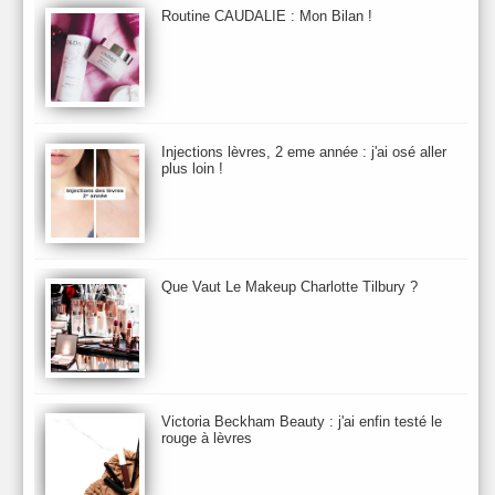
Bio Mécanique du Vieillissement
Bioderma
Bioeffect
Routine CAUDALIE : Mon Bilan !
Biolage
Biotherm
Bite Beauty
Blush
Bobbi Brown
Botanicals
Botimyst
Boucheron
bourjois
briogeo
Burberry
By Terry
Bybi
Carita
Caron
Caudalie
chanel
chantecaille
Charlotte Tilbury
cheveux
Chloé
Injections lèvres, 2 eme année : j'ai osé aller
Christophe Robin
CK
Clarins
Clarisonic
Cle de Peau
plus loin !
Clean Skin care
Clinique
collection maquillage printemps 2011
Collections Automne 2011
Collections Maquillage ETE 2011
Collections Noel 2011
Crème & Sérum
Darphin
Davines
Decleor
DecortIcon(s)
Que Vaut Le Makeup Charlotte Tilbury ?
Démaquillant & Nettoyant
Dermalogica
Dio
dior
Diptyque
Dolce & Gabbana
Dr Jackson's
Dr. Brandt
Dr. Hauschka
Dr. Renaud
Ecrinal
Elemis
Elixseri
Elizabeth Arden
Ella Baché
Ellis Fraas
En Vogue
Erborian
Ere Perez
Essie
Estee Lauder
ETE 2012
ETE 2013
ETE 2014
Victoria Beckham Beauty : j'ai enfin testé le
rouge à lèvres
Eucerine
Evolve
Eye Liner & Crayon
Fard à Paupières
Fenty Beauty
filorga
Fond de Teint
Foreo
Frederic Malle