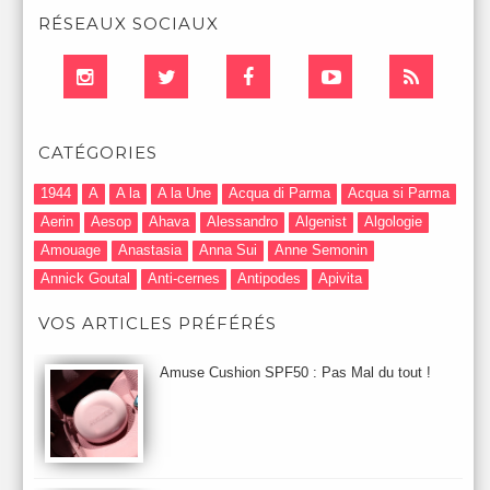
RÉSEAUX SOCIAUX
CATÉGORIES
1944
A
A la
A la Une
Acqua di Parma
Acqua si Parma
Aerin
Aesop
Ahava
Alessandro
Algenist
Algologie
Amouage
Anastasia
Anna Sui
Anne Semonin
Annick Goutal
Anti-cernes
Antipodes
Apivita
Après-Shampooing & Masque
Armani
Artdeco
Artis
VOS ARTICLES PRÉFÉRÉS
Astuces Maquillage
Atelier Cologne
Augustinus Bader
Aurelia London
Aurelia Probiotic
AUTOMNE 2012
Amuse Cushion SPF50 : Pas Mal du tout !
Automne 2013
Automne 2014
Aveda
Avene
Avène
Baija
Bain
Banc d'Essai
bareMinerals
Base
Bastide
BB et CC Crème
BDK
Beauty Battle
Beauty News
Beauty Relooking
Becca
Benefit