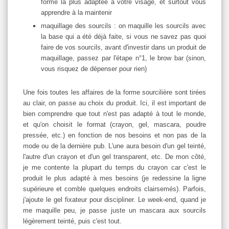
forme la plus adaptée à votre visage, et surtout vous
apprendre à la maintenir
maquillage des sourcils : on maquille les sourcils avec
la base qui a été déjà faite, si vous ne savez pas quoi
faire de vos sourcils, avant d'investir dans un produit de
maquillage, passez par l'étape n°1, le brow bar (sinon,
vous risquez de dépenser pour rien)
Une fois toutes les affaires de la forme sourcilière sont tirées
au clair, on passe au choix du produit. Ici, il est important de
bien comprendre que tout n'est pas adapté à tout le monde,
et qu'on choisit le format (crayon, gel, mascara, poudre
pressée, etc.) en fonction de nos besoins et non pas de la
mode ou de la dernière pub. L'une aura besoin d'un gel teinté,
l'autre d'un crayon et d'un gel transparent, etc. De mon côté,
je me contente la plupart du temps du crayon car c'est le
produit le plus adapté à mes besoins (je redessine la ligne
supérieure et comble quelques endroits clairsemés). Parfois,
j'ajoute le gel fixateur pour discipliner. Le week-end, quand je
me maquille peu, je passe juste un mascara aux sourcils
légèrement teinté, puis c'est tout.