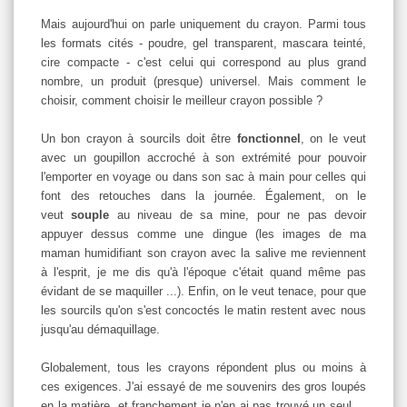
Mais aujourd'hui on parle uniquement du crayon. Parmi tous
les formats cités - poudre, gel transparent, mascara teinté,
cire compacte - c'est celui qui correspond au plus grand
nombre, un produit (presque) universel. Mais comment le
choisir, comment choisir le meilleur crayon possible ?
Un bon crayon à sourcils doit être
fonctionnel
, on le veut
avec un goupillon accroché à son extrémité pour pouvoir
l'emporter en voyage ou dans son sac à main pour celles qui
font des retouches dans la journée. Également, on le
veut
souple
au niveau de sa mine, pour ne pas devoir
appuyer dessus comme une dingue (les images de ma
maman humidifiant son crayon avec la salive me reviennent
à l'esprit, je me dis qu'à l'époque c'était quand même pas
évidant de se maquiller ...). Enfin, on le veut tenace, pour que
les sourcils qu'on s'est concoctés le matin restent avec nous
jusqu'au démaquillage.
Globalement, tous les crayons répondent plus ou moins à
ces exigences. J'ai essayé de me souvenirs des gros loupés
en la matière, et franchement je n'en ai pas trouvé un seul ...