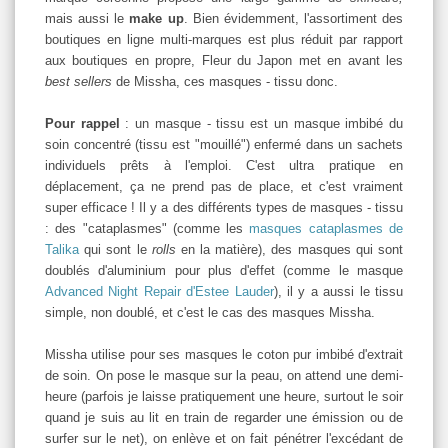
mais aussi le
make up
. Bien évidemment, l'assortiment des
boutiques en ligne multi-marques est plus réduit par rapport
aux boutiques en propre, Fleur du Japon met en avant les
best sellers
de Missha, ces masques - tissu donc.
Pour rappel
: un masque - tissu est un masque imbibé du
soin concentré (tissu est "mouillé") enfermé dans un sachets
individuels prêts à l'emploi. C'est ultra pratique en
déplacement, ça ne prend pas de place, et c'est vraiment
super efficace ! Il y a des différents types de masques - tissu
: des "cataplasmes" (comme les
masques cataplasmes de
Talika
qui sont le
rolls
en la matière), des masques qui sont
doublés d'aluminium pour plus d'effet (comme le masque
Advanced Night Repair d'Estee Lauder
), il y a aussi le tissu
simple, non doublé, et c'est le cas des masques Missha.
Missha utilise pour ses masques le coton pur imbibé d'extrait
de soin. On pose le masque sur la peau, on attend une demi-
heure (parfois je laisse pratiquement une heure, surtout le soir
quand je suis au lit en train de regarder une émission ou de
surfer sur le net), on enlève et on fait pénétrer l'excédant de