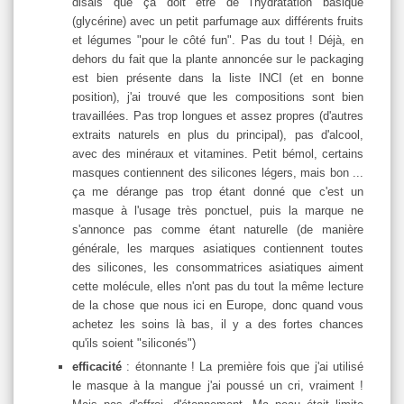
disais que ça doit être de l'hydratation basique
(glycérine) avec un petit parfumage aux différents fruits
et légumes "pour le côté fun". Pas du tout ! Déjà, en
dehors du fait que la plante annoncée sur le packaging
est bien présente dans la liste INCI (et en bonne
position), j'ai trouvé que les compositions sont bien
travaillées. Pas trop longues et assez propres (d'autres
extraits naturels en plus du principal), pas d'alcool,
avec des minéraux et vitamines. Petit bémol, certains
masques contiennent des silicones légers, mais bon ...
ça me dérange pas trop étant donné que c'est un
masque à l'usage très ponctuel, puis la marque ne
s'annonce pas comme étant naturelle (de manière
générale, les marques asiatiques contiennent toutes
des silicones, les consommatrices asiatiques aiment
cette molécule, elles n'ont pas du tout la même lecture
de la chose que nous ici en Europe, donc quand vous
achetez les soins là bas, il y a des fortes chances
qu'ils soient "siliconés")
efficacité
: étonnante ! La première fois que j'ai utilisé
le masque à la mangue j'ai poussé un cri, vraiment !