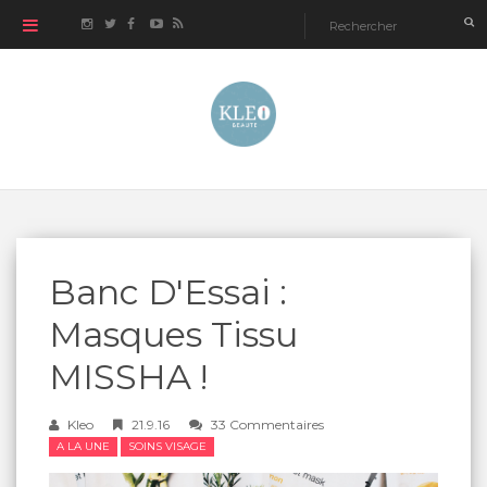
Banc D'Essai :
Masques Tissu
MISSHA !
Kleo
21.9.16
33 Commentaires
A LA UNE
SOINS VISAGE