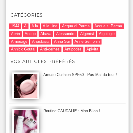
CATÉGORIES
1944
A
A la
A la Une
Acqua di Parma
Acqua si Parma
Aerin
Aesop
Ahava
Alessandro
Algenist
Algologie
Amouage
Anastasia
Anna Sui
Anne Semonin
Annick Goutal
Anti-cernes
Antipodes
Apivita
Après-Shampooing & Masque
Armani
Artdeco
Artis
VOS ARTICLES PRÉFÉRÉS
Astuces Maquillage
Atelier Cologne
Augustinus Bader
Aurelia London
Aurelia Probiotic
AUTOMNE 2012
Amuse Cushion SPF50 : Pas Mal du tout !
Automne 2013
Automne 2014
Aveda
Avene
Avène
Baija
Bain
Banc d'Essai
bareMinerals
Base
Bastide
BB et CC Crème
BDK
Beauty Battle
Beauty News
Beauty Relooking
Becca
Benefit
Bio Mécanique du Vieillissement
Bioderma
Bioeffect
Routine CAUDALIE : Mon Bilan !
Biolage
Biotherm
Bite Beauty
Blush
Bobbi Brown
Botanicals
Botimyst
Boucheron
bourjois
briogeo