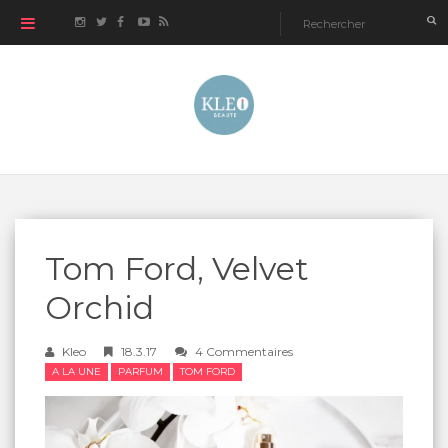
Tom Ford, Velvet
Orchid
Kleo
18.3.17
4 Commentaires
A LA UNE
PARFUM
TOM FORD