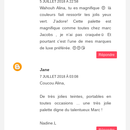
5 JUILLET 2018 À 22:58
Wahouh Alina, tu es magnifique 😍 là
couleurs fait ressortir tes jolis yeux
vert. J’adore! Cette palette est
magnifique comme toutes chez marc
Jacobs , je n’ai pas craquée☺️ Et
pourtant c’est l’une de mes marques
de luxe préférée. 😍😍😘
Répondre
Jane
7 JUILLET 2018 À 03:08
Coucou Alina,
De très jolies teintes, portables en
toutes occasions ... une très jolie
palette digne du talentueux Marc !
Nadine.L
Répondre