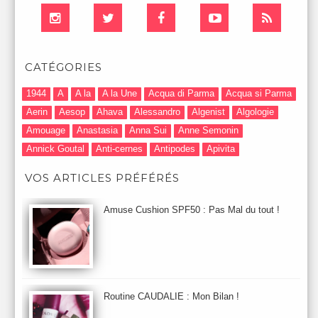
CATÉGORIES
1944
A
A la
A la Une
Acqua di Parma
Acqua si Parma
Aerin
Aesop
Ahava
Alessandro
Algenist
Algologie
Amouage
Anastasia
Anna Sui
Anne Semonin
Annick Goutal
Anti-cernes
Antipodes
Apivita
Après-Shampooing & Masque
Armani
Artdeco
Artis
VOS ARTICLES PRÉFÉRÉS
Astuces Maquillage
Atelier Cologne
Augustinus Bader
Aurelia London
Aurelia Probiotic
AUTOMNE 2012
Amuse Cushion SPF50 : Pas Mal du tout !
Automne 2013
Automne 2014
Aveda
Avene
Avène
Baija
Bain
Banc d'Essai
bareMinerals
Base
Bastide
BB et CC Crème
BDK
Beauty Battle
Beauty News
Beauty Relooking
Becca
Benefit
Bio Mécanique du Vieillissement
Bioderma
Bioeffect
Routine CAUDALIE : Mon Bilan !
Biolage
Biotherm
Bite Beauty
Blush
Bobbi Brown