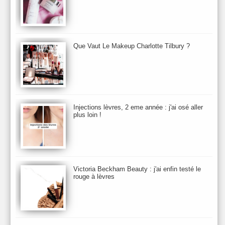
Botanicals
Botimyst
Boucheron
bourjois
briogeo
Burberry
By Terry
Bybi
Carita
Caron
Caudalie
chanel
chantecaille
Charlotte Tilbury
cheveux
Chloé
Que Vaut Le Makeup Charlotte Tilbury ?
Christophe Robin
CK
Clarins
Clarisonic
Cle de Peau
Clean Skin care
Clinique
collection maquillage printemps 2011
Collections Automne 2011
Collections Maquillage ETE 2011
Collections Noel 2011
Crème & Sérum
Darphin
Davines
Decleor
DecortIcon(s)
Injections lèvres, 2 eme année : j'ai osé aller
plus loin !
Démaquillant & Nettoyant
Dermalogica
Dio
dior
Diptyque
Dolce & Gabbana
Dr Jackson's
Dr. Brandt
Dr. Hauschka
Dr. Renaud
Ecrinal
Elemis
Elixseri
Elizabeth Arden
Ella Baché
Ellis Fraas
En Vogue
Erborian
Ere Perez
Essie
Estee Lauder
ETE 2012
ETE 2013
ETE 2014
Victoria Beckham Beauty : j'ai enfin testé le
rouge à lèvres
Eucerine
Evolve
Eye Liner & Crayon
Fard à Paupières
Fenty Beauty
filorga
Fond de Teint
Foreo
Frederic Malle
Fresh
Galenic
Garancia
Givenchy
Glamglow
Glossier
Gommage & Masque
Gommage Corps
Gressa
Gucci