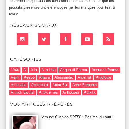
: considérez que tous les liens sont des liens affiliés et que les
produits présentés ont été envoyés par les marques pour test &
revue
RÉSEAUX SOCIAUX
CATÉGORIES
1944
A
A la
A la Une
Acqua di Parma
Acqua si Parma
Aerin
Aesop
Ahava
Alessandro
Algenist
Algologie
Amouage
Anastasia
Anna Sui
Anne Semonin
Annick Goutal
Anti-cernes
Antipodes
Apivita
Après-Shampooing & Masque
Armani
Artdeco
Artis
VOS ARTICLES PRÉFÉRÉS
Astuces Maquillage
Atelier Cologne
Augustinus Bader
Aurelia London
Aurelia Probiotic
AUTOMNE 2012
Amuse Cushion SPF50 : Pas Mal du tout !
Automne 2013
Automne 2014
Aveda
Avene
Avène