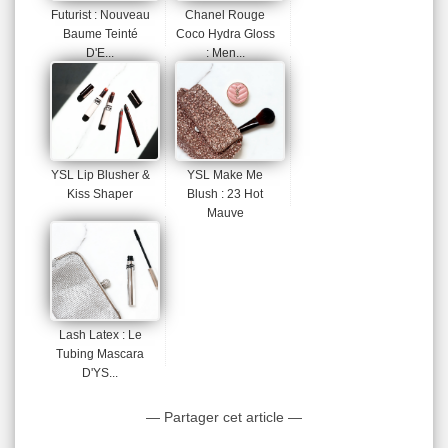
Futurist : Nouveau
Chanel Rouge
Baume Teinté
Coco Hydra Gloss
D'E...
: Men...
YSL Lip Blusher &
YSL Make Me
Kiss Shaper
Blush : 23 Hot
Mauve
Lash Latex : Le
Tubing Mascara
D'YS...
— Partager cet article —