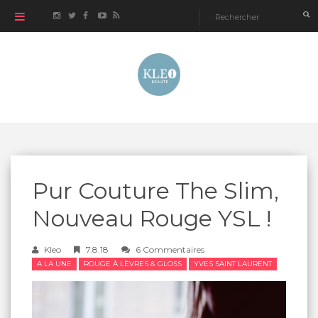
Pur Couture The Slim,
Nouveau Rouge YSL !
Kleo
7.8.18
6 Commentaires
A LA UNE
ROUGE À LÈVRES & GLOSS
YVES SAINT LAURENT