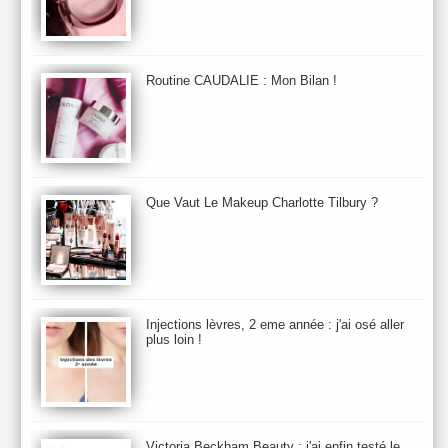
Baija
Bain
Banc d'Essai
bareMinerals
Base
Bastide
BB et CC Crème
BDK
Beauty Battle
Beauty News
Beauty Relooking
Becca
Benefit
Bio Mécanique du Vieillissement
Bioderma
Bioeffect
Routine CAUDALIE : Mon Bilan !
Biolage
Biotherm
Bite Beauty
Blush
Bobbi Brown
Botanicals
Botimyst
Boucheron
bourjois
briogeo
Burberry
By Terry
Bybi
Carita
Caron
Caudalie
chanel
chantecaille
Charlotte Tilbury
cheveux
Chloé
Que Vaut Le Makeup Charlotte Tilbury ?
Christophe Robin
CK
Clarins
Clarisonic
Cle de Peau
Clean Skin care
Clinique
collection maquillage printemps 2011
Collections Automne 2011
Collections Maquillage ETE 2011
Collections Noel 2011
Crème & Sérum
Darphin
Davines
Decleor
DecortIcon(s)
Injections lèvres, 2 eme année : j'ai osé aller
plus loin !
Démaquillant & Nettoyant
Dermalogica
Dio
dior
Diptyque
Dolce & Gabbana
Dr Jackson's
Dr. Brandt
Dr. Hauschka
Dr. Renaud
Ecrinal
Elemis
Elixseri
Elizabeth Arden
Ella Baché
Ellis Fraas
En Vogue
Erborian
Ere Perez
Essie
Estee Lauder
ETE 2012
ETE 2013
ETE 2014
Victoria Beckham Beauty : j'ai enfin testé le