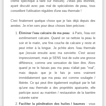
crème spécifique à faire sur mesure). J'étais peu étonnée,
ayant discuté avec pas mal de spécialistes de peau, tous
conseillent l'utilisation régulière d'une eau thermale !
C'est finalement quelque chose que je fais déjà depuis des
années. Je m'en sers pour deux choses bien précises :
Éliminer l'eau calcaire de ma peau
: à Paris, l'eau est
extrêmement calcaire. Quand on se nettoie la peau le
soir et le matin, une fine couche de calcaire y reste et
peut irriter à la longue. Je pchite alors l'eau thermale
que j'essuie ensuite avec ma serviette. C'est assez
impressionnant, mais je SENS tout de suite une grosse
différence, comme une sensation de bien être. Alors
quand je ne le faisais pas ma peau n'allait pas "mal",
mais depuis que je le fais je sens vraiment
immédiatement que ma peau est comme soulagée /
libérée. Ce qui peut être également expliqué par le fait
qu'une eau thermale a des propriétés apaisante, elle
participe aussi au maintien / restauration de la barrière
cutanée saine
Faciliter la pénétration des huiles / baumes
: vous