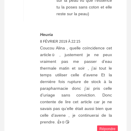
sur la peau vu que l'essence
tu la poses sans coton et elle
reste sur la peau)
Heuria
8 FÉVRIER 2019 À 22:15
Coucou Alina , quelle coïncidence cet
article☺️ , justement je ne peux
vraiment pas me passer d’eau
thermale matin et soir , j’ai tout le
temps utiliser celle d’avene Et la
dernière fois rupture de stock à la
parapharmacie donc j’ai pris celle
d’uriage sans conviction. Donc
contente de lire cet article car je ne
savais pas qu’elle était aussi bien que
celle d’avene , je continuerai de la
prendre. 👍☺️😘
Répondre