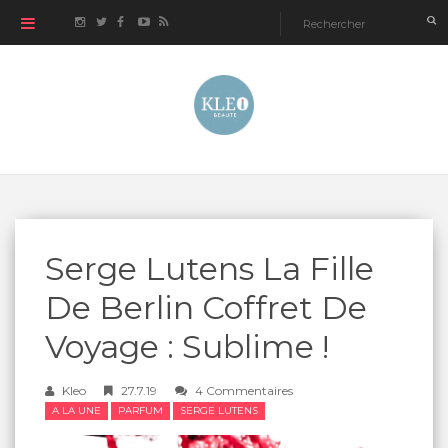
Serge Lutens La Fille
De Berlin Coffret De
Voyage : Sublime !
Kleo
27.7.19
4 Commentaires
A LA UNE
PARFUM
SERGE LUTENS