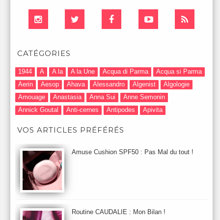
CATÉGORIES
1944
A
A la
A la Une
Acqua di Parma
Acqua si Parma
Aerin
Aesop
Ahava
Alessandro
Algenist
Algologie
Amouage
Anastasia
Anna Sui
Anne Semonin
Annick Goutal
Anti-cernes
Antipodes
Apivita
Après-Shampooing & Masque
Armani
Artdeco
Artis
VOS ARTICLES PRÉFÉRÉS
Astuces Maquillage
Atelier Cologne
Augustinus Bader
Aurelia London
Aurelia Probiotic
AUTOMNE 2012
Amuse Cushion SPF50 : Pas Mal du tout !
Automne 2013
Automne 2014
Aveda
Avene
Avène
Baija
Bain
Banc d'Essai
bareMinerals
Base
Bastide
BB et CC Crème
BDK
Beauty Battle
Beauty News
Beauty Relooking
Becca
Benefit
Bio Mécanique du Vieillissement
Bioderma
Bioeffect
Routine CAUDALIE : Mon Bilan !