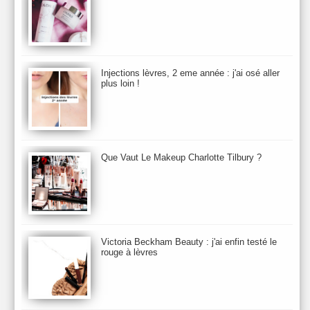
Biolage
Biotherm
Bite Beauty
Blush
Bobbi Brown
Botanicals
Botimyst
Boucheron
bourjois
briogeo
Burberry
By Terry
Bybi
Carita
Caron
Caudalie
chanel
chantecaille
Charlotte Tilbury
cheveux
Chloé
Injections lèvres, 2 eme année : j'ai osé aller
Christophe Robin
CK
Clarins
Clarisonic
Cle de Peau
plus loin !
Clean Skin care
Clinique
collection maquillage printemps 2011
Collections Automne 2011
Collections Maquillage ETE 2011
Collections Noel 2011
Crème & Sérum
Darphin
Davines
Decleor
DecortIcon(s)
Que Vaut Le Makeup Charlotte Tilbury ?
Démaquillant & Nettoyant
Dermalogica
Dio
dior
Diptyque
Dolce & Gabbana
Dr Jackson's
Dr. Brandt
Dr. Hauschka
Dr. Renaud
Ecrinal
Elemis
Elixseri
Elizabeth Arden
Ella Baché
Ellis Fraas
En Vogue
Erborian
Ere Perez
Essie
Estee Lauder
ETE 2012
ETE 2013
ETE 2014
Victoria Beckham Beauty : j'ai enfin testé le
rouge à lèvres
Eucerine
Evolve
Eye Liner & Crayon
Fard à Paupières
Fenty Beauty
filorga
Fond de Teint
Foreo
Frederic Malle
Fresh
Galenic
Garancia
Givenchy
Glamglow
Glossier