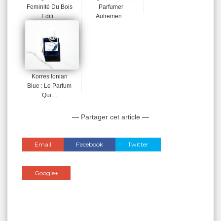
Feminité Du Bois
Parfumer
Editi...
Autremen...
Korres Ionian
Blue : Le Parfum
Qui ...
— Partager cet article —
Email
Facebook
Twitter
Google+