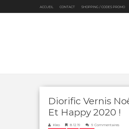
ACCUEIL
CONTACT
SHOPPING / CODES PROMO
Diorific Vernis No
Et Happy 2020 !
Kleo
8.12.19
9 Commentaires