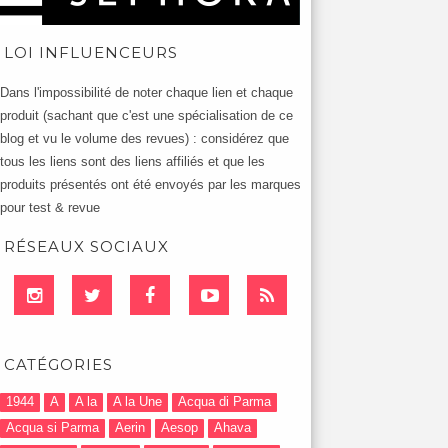
LOI INFLUENCEURS
Dans l'impossibilité de noter chaque lien et chaque
produit (sachant que c'est une spécialisation de ce
blog et vu le volume des revues) : considérez que
tous les liens sont des liens affiliés et que les
produits présentés ont été envoyés par les marques
pour test & revue
RÉSEAUX SOCIAUX
CATÉGORIES
1944
A
A la
A la Une
Acqua di Parma
Acqua si Parma
Aerin
Aesop
Ahava