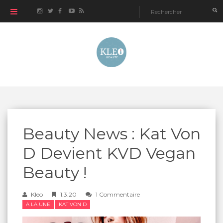
Beauty News : Kat Von
D Devient KVD Vegan
Beauty !
Kleo
1.3.20
1 Commentaire
A LA UNE
KAT VON D