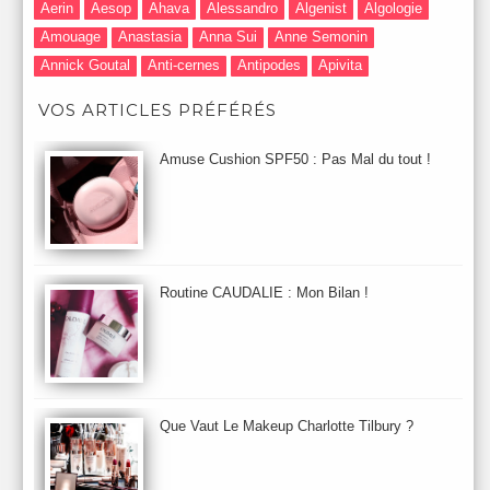
Aerin
Aesop
Ahava
Alessandro
Algenist
Algologie
Amouage
Anastasia
Anna Sui
Anne Semonin
Annick Goutal
Anti-cernes
Antipodes
Apivita
Après-Shampooing & Masque
Armani
Artdeco
Artis
VOS ARTICLES PRÉFÉRÉS
Astuces Maquillage
Atelier Cologne
Augustinus Bader
Aurelia London
Aurelia Probiotic
AUTOMNE 2012
Amuse Cushion SPF50 : Pas Mal du tout !
Automne 2013
Automne 2014
Aveda
Avene
Avène
Baija
Bain
Banc d'Essai
bareMinerals
Base
Bastide
BB et CC Crème
BDK
Beauty Battle
Beauty News
Beauty Relooking
Becca
Benefit
Bio Mécanique du Vieillissement
Bioderma
Bioeffect
Routine CAUDALIE : Mon Bilan !
Biolage
Biotherm
Bite Beauty
Blush
Bobbi Brown
Botanicals
Botimyst
Boucheron
bourjois
briogeo
Burberry
By Terry
Bybi
Carita
Caron
Caudalie
chanel
chantecaille
Charlotte Tilbury
cheveux
Chloé
Que Vaut Le Makeup Charlotte Tilbury ?
Christophe Robin
CK
Clarins
Clarisonic
Cle de Peau
Clean Skin care
Clinique