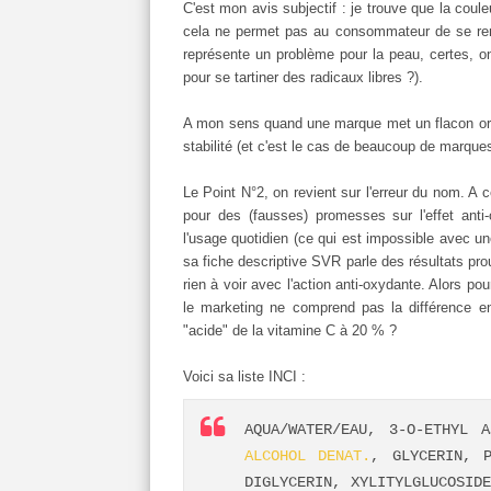
C'est mon avis subjectif : je trouve que la coule
cela ne permet pas au consommateur de se ren
représente un problème pour la peau, certes, o
pour se tartiner des radicaux libres ?).
A mon sens quand une marque met un flacon oran
stabilité (et c'est le cas de beaucoup de marqu
Le Point N°2, on revient sur l'erreur du nom. A
pour des (fausses) promesses sur l'effet ant
l'usage quotidien (ce qui est impossible avec une 
sa fiche descriptive SVR parle des résultats prou
rien à voir avec l'action anti-oxydante. Alors p
le marketing ne comprend pas la différence en
"acide" de la vitamine C à 20 % ?
Voici sa liste INCI :
AQUA/WATER/EAU, 3-O-ETHYL 
ALCOHOL DENAT.
, GLYCERIN, 
DIGLYCERIN, XYLITYLGLUCOSID