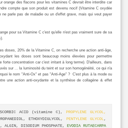
ur orange des flacons pour les vitamines C devrait être interdite car
dre compte que son produit est devenu nocif (Vitamine C oxydée
n ne parle pas de maladie ou un d'effet grave, mais qui veut payer
ge pour sa Vitamine C c'est qu'elle n'est pas vraiment sure de sa
es).
 ces doses, 20% de la Vitamine C, on recherche une action anti-âge,
i-oxydant les doses sont beaucoup moins élevées pour permettre
forte concentration car c'est irritant à long terme). D'ailleurs, dans
vés sur ... la luminosité du teint et sur son homogénéité, ce qui n'a
ourquoi le nom "Anti-Ox" et pas "Anti-Age" ? C'est plus à la mode ou
tre une action anti-oxydante et la synthèse de collagène & effet
ASCORBIC ACID (vitamine C),
PROPYLENE GLYCOL,
PROPANEDIOL, ETHOXYDIGLYCOL,
PENTYLENE GLYCOL
,
E, ALGIN, DISODIUM PHOSPHATE,
EVODIA RUTAECARPA