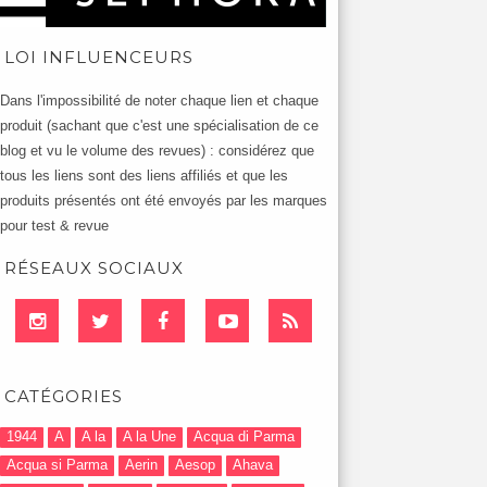
LOI INFLUENCEURS
Dans l'impossibilité de noter chaque lien et chaque
produit (sachant que c'est une spécialisation de ce
blog et vu le volume des revues) : considérez que
tous les liens sont des liens affiliés et que les
produits présentés ont été envoyés par les marques
pour test & revue
RÉSEAUX SOCIAUX
CATÉGORIES
1944
A
A la
A la Une
Acqua di Parma
Acqua si Parma
Aerin
Aesop
Ahava