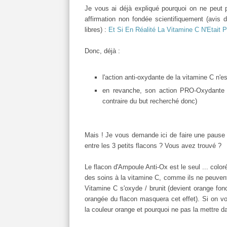
Je vous ai déjà expliqué pourquoi on ne peut 
affirmation non fondée scientifiquement (avis d
libres) :
Et Si En Réalité La Vitamine C N'Etait 
Donc, déjà :
l'action anti-oxydante de la vitamine C n'
en revanche, son action PRO-Oxydante e
contraire du but recherché donc)
Mais ! Je vous demande ici de faire une pause e
entre les 3 petits flacons ? Vous avez trouvé ?
Le flacon d'Ampoule Anti-Ox est le seul ... coloré
des soins à la vitamine C, comme ils ne peuvent a
Vitamine C s'oxyde / brunit (devient orange f
orangée du flacon masquera cet effet). Si on vo
la couleur orange et pourquoi ne pas la mettre d