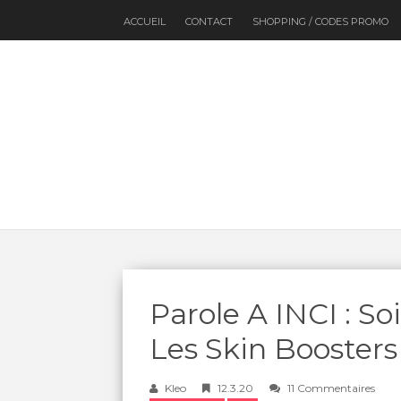
ACCUEIL
CONTACT
SHOPPING / CODES PROMO
Parole A INCI : S
Les Skin Booster
Kleo
12.3.20
11 Commentaires