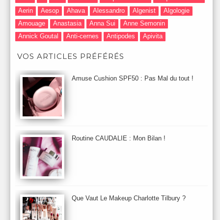
Aerin
Aesop
Ahava
Alessandro
Algenist
Algologie
Amouage
Anastasia
Anna Sui
Anne Semonin
Annick Goutal
Anti-cernes
Antipodes
Apivita
Après-Shampooing & Masque
Armani
Artdeco
Artis
VOS ARTICLES PRÉFÉRÉS
Astuces Maquillage
Atelier Cologne
Augustinus Bader
Aurelia London
Aurelia Probiotic
AUTOMNE 2012
Amuse Cushion SPF50 : Pas Mal du tout !
Automne 2013
Automne 2014
Aveda
Avene
Avène
Baija
Bain
Banc d'Essai
bareMinerals
Base
Bastide
BB et CC Crème
BDK
Beauty Battle
Beauty News
Beauty Relooking
Becca
Benefit
Bio Mécanique du Vieillissement
Bioderma
Bioeffect
Routine CAUDALIE : Mon Bilan !
Biolage
Biotherm
Bite Beauty
Blush
Bobbi Brown
Botanicals
Botimyst
Boucheron
bourjois
briogeo
Burberry
By Terry
Bybi
Carita
Caron
Caudalie
chanel
chantecaille
Charlotte Tilbury
cheveux
Chloé
Que Vaut Le Makeup Charlotte Tilbury ?
Christophe Robin
CK
Clarins
Clarisonic
Cle de Peau
Clean Skin care
Clinique