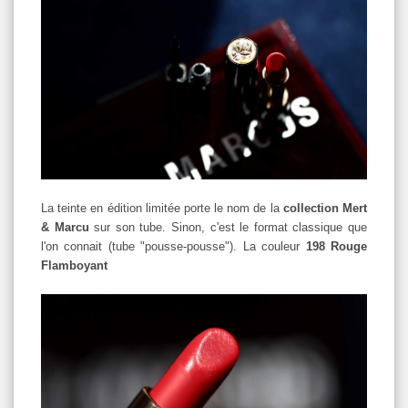
La teinte en édition limitée porte le nom de la
collection Mert
& Marcu
sur son tube. Sinon, c'est le format classique que
l'on connait (tube "pousse-pousse"). La couleur
198 Rouge
Flamboyant