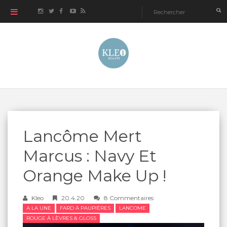
Lancôme Mert
Marcus : Navy Et
Orange Make Up !
Kleo
20.4.20
8 Commentaires
A LA UNE
FARD À PAUPIÈRES
LANCOME
ROUGE À LÈVRES & GLOSS