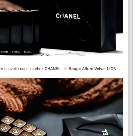
tte nouvelle capsule chez
CHANEL
: le
Rouge Allure Velvet LION
!