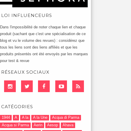
LOI INFLUENCEURS
Dans l'impossibilité de noter chaque lien et chaque
produit (sachant que c'est une spécialisation de ce
blog et vu le volume des revues) : considérez que
tous les liens sont des liens affiliés et que les
produits présentés ont été envoyés par les marques
pour test & revue
RÉSEAUX SOCIAUX
CATÉGORIES
1944
A
A la
A la Une
Acqua di Parma
Acqua si Parma
Aerin
Aesop
Ahava