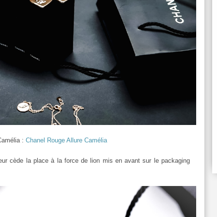
 Camélia :
Chanel Rouge Allure Camélia
leur cède la place à la force de lion mis en avant sur le packaging