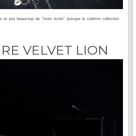
s et pas beaucoup de "mots écrits" puisque la sublime collection
!
RE VELVET LION