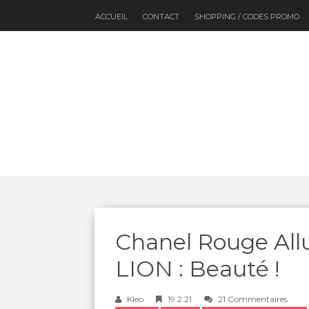
ACCUEIL
CONTACT
SHOPPING / CODES PROMO
Chanel Rouge Allu
LION : Beauté !
Kleo
19.2.21
21 Commentaires