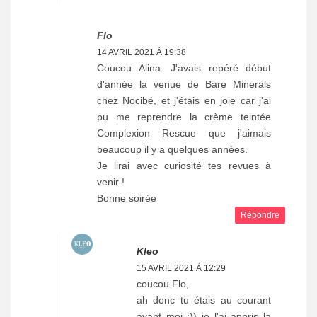
Flo
14 AVRIL 2021 À 19:38
Coucou Alina. J'avais repéré début
d'année la venue de Bare Minerals
chez Nocibé, et j'étais en joie car j'ai
pu me reprendre la crème teintée
Complexion Rescue que j'aimais
beaucoup il y a quelques années.
Je lirai avec curiosité tes revues à
venir !
Bonne soirée
Répondre
Kleo
15 AVRIL 2021 À 12:29
coucou Flo,
ah donc tu étais au courant
avant moi :)) je l'ai appris la