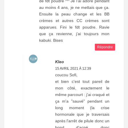
de fdt poudre ^^ Je l’ai adoré pendant
au moins 4 ans, je ne mettais que ça.
Ensuite la peau change et les BB
crèmes et autres CC crèmes sont
apparues. Fini le fdt poudre. Ravie
que ça revienne, j’ai toujours mon
kabuki. Bises
Répondre
Kleo
15 AVRIL 2021 À 12:39
coucou Sofi,
et bien c'est tout pareil de
mon côté, exactement le
même parcourt : j'ai craqué et
ça m'a "sauvé" pendant un
long moment (la crise
hormonale que je traversais
après l'arrêt de pilule donc un
bond d'acné, donc