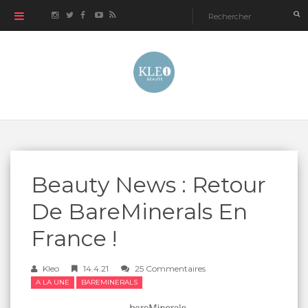
Beauty News : Retour
De BareMinerals En
France !
Kleo
14.4.21
25 Commentaires
A LA UNE
BAREMINERALS