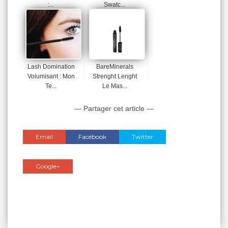
:...
Swatc...
Lash Domination
BareMinerals
Volumisant : Mon
Strenght Lenght
Te...
Le Mas...
— Partager cet article —
Email
Facebook
Twitter
Google+