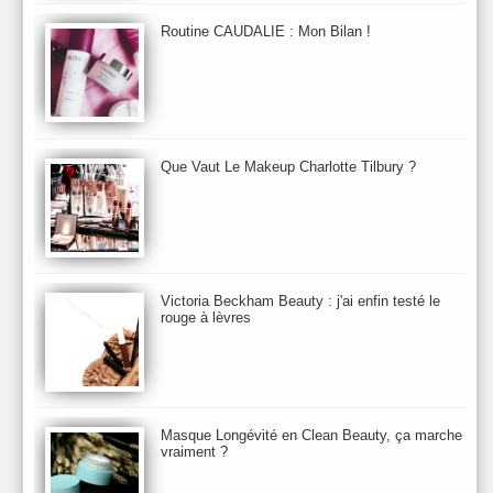
Beauty Relooking
Becca
Benefit
Bio Mécanique du Vieillissement
Bioderma
Bioeffect
Routine CAUDALIE : Mon Bilan !
Biolage
Biotherm
Bite Beauty
Blush
Bobbi Brown
Botanicals
Botimyst
Boucheron
bourjois
briogeo
Burberry
By Terry
Bybi
Carita
Caron
Caudalie
chanel
chantecaille
Charlotte Tilbury
cheveux
Chloé
Que Vaut Le Makeup Charlotte Tilbury ?
Christophe Robin
CK
Clarins
Clarisonic
Cle de Peau
Clean Skin care
Clinique
collection maquillage printemps 2011
Collections Automne 2011
Collections Maquillage ETE 2011
Collections Noel 2011
Crème & Sérum
Darphin
Davines
Decleor
DecortIcon(s)
Victoria Beckham Beauty : j'ai enfin testé le
rouge à lèvres
Démaquillant & Nettoyant
Dermalogica
Dio
dior
Diptyque
Dolce & Gabbana
Dr Jackson's
Dr. Brandt
Dr. Hauschka
Dr. Renaud
Ecrinal
Elemis
Elixseri
Elizabeth Arden
Ella Baché
Ellis Fraas
En Vogue
Erborian
Ere Perez
Essie
Estee Lauder
ETE 2012
ETE 2013
ETE 2014
Masque Longévité en Clean Beauty, ça marche
vraiment ?
Eucerine
Evolve
Eye Liner & Crayon
Fard à Paupières
Fenty Beauty
filorga
Fond de Teint
Foreo
Frederic Malle