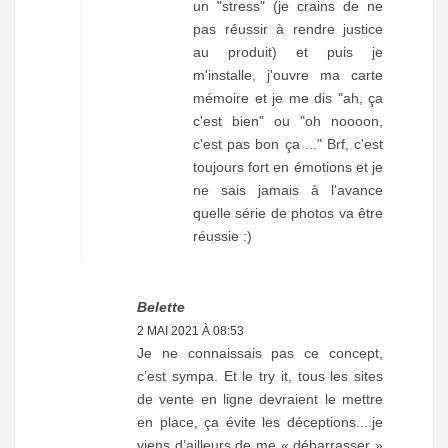
un "stress" (je crains de ne
pas réussir à rendre justice
au produit) et puis je
m'installe, j'ouvre ma carte
mémoire et je me dis "ah, ça
c'est bien" ou "oh noooon,
c'est pas bon ça ..." Brf, c'est
toujours fort en émotions et je
ne sais jamais à l'avance
quelle série de photos va être
réussie :)
Belette
2 MAI 2021 À 08:53
Je ne connaissais pas ce concept,
c’est sympa. Et le try it, tous les sites
de vente en ligne devraient le mettre
en place, ça évite les déceptions....je
viens d’ailleurs de me « débarrasser »