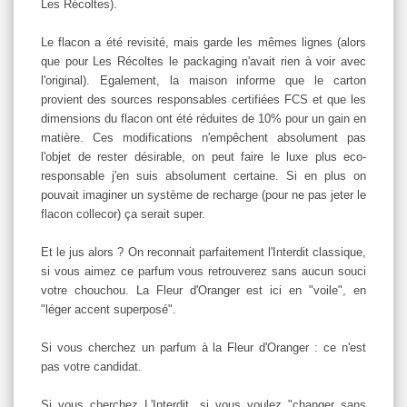
Les Récoltes).
Le flacon a été revisité, mais garde les mêmes lignes (alors
que pour Les Récoltes le packaging n'avait rien à voir avec
l'original). Egalement, la maison informe que le carton
provient des sources responsables certifiées FCS et que les
dimensions du flacon ont été réduites de 10% pour un gain en
matière. Ces modifications n'empêchent absolument pas
l'objet de rester désirable, on peut faire le luxe plus eco-
responsable j'en suis absolument certaine. Si en plus on
pouvait imaginer un système de recharge (pour ne pas jeter le
flacon collecor) ça serait super.
Et le jus alors ? On reconnait parfaitement l'Interdit classique,
si vous aimez ce parfum vous retrouverez sans aucun souci
votre chouchou. La Fleur d'Oranger est ici en "voile", en
"léger accent superposé".
Si vous cherchez un parfum à la Fleur d'Oranger : ce n'est
pas votre candidat.
Si vous cherchez L'Interdit, si vous voulez "changer sans