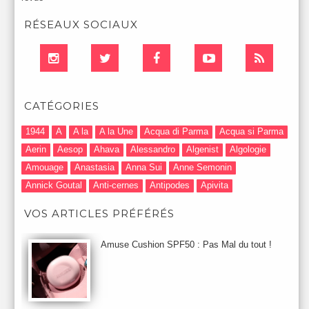
RÉSEAUX SOCIAUX
CATÉGORIES
1944
A
A la
A la Une
Acqua di Parma
Acqua si Parma
Aerin
Aesop
Ahava
Alessandro
Algenist
Algologie
Amouage
Anastasia
Anna Sui
Anne Semonin
Annick Goutal
Anti-cernes
Antipodes
Apivita
Après-Shampooing & Masque
Armani
Artdeco
Artis
VOS ARTICLES PRÉFÉRÉS
Astuces Maquillage
Atelier Cologne
Augustinus Bader
Aurelia London
Aurelia Probiotic
AUTOMNE 2012
Amuse Cushion SPF50 : Pas Mal du tout !
Automne 2013
Automne 2014
Aveda
Avene
Avène
Baija
Bain
Banc d'Essai
bareMinerals
Base
Bastide
BB et CC Crème
BDK
Beauty Battle
Beauty News