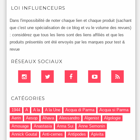
LOI INFLUENCEURS
Dans l'impossibilité de noter chaque lien et chaque produit (sachant
que c'est une spécialisation de ce blog et vu le volume des revues)
: considérez que tous les liens sont des liens affiliés et que les
produits présentés ont été envoyés par les marques pour test &
revue
RÉSEAUX SOCIAUX
CATÉGORIES
1944
A
A la
A la Une
Acqua di Parma
Acqua si Parma
Aerin
Aesop
Ahava
Alessandro
Algenist
Algologie
Amouage
Anastasia
Anna Sui
Anne Semonin
Annick Goutal
Anti-cernes
Antipodes
Apivita