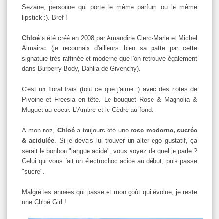
Sezane, personne qui porte le même parfum ou le même
lipstick :). Bref !
Chloé
a été créé en 2008 par Amandine Clerc-Marie et Michel
Almairac (je reconnais d'ailleurs bien sa patte par cette
signature très raffinée et moderne que l'on retrouve également
dans Burberry Body, Dahlia de Givenchy).
C'est un floral frais (tout ce que j'aime :) avec des notes de
Pivoine et Freesia en tête. Le bouquet Rose & Magnolia &
Muguet au coeur. L'Ambre et le Cèdre au fond.
A mon nez,
Chloé
a toujours été une
rose moderne, sucrée
& acidulée
. Si je devais lui trouver un alter ego gustatif, ça
serait le bonbon "langue acide", vous voyez de quel je parle ?
Celui qui vous fait un électrochoc acide au début, puis passe
"sucre".
Malgré les années qui passe et mon goût qui évolue, je reste
une Chloé Girl !