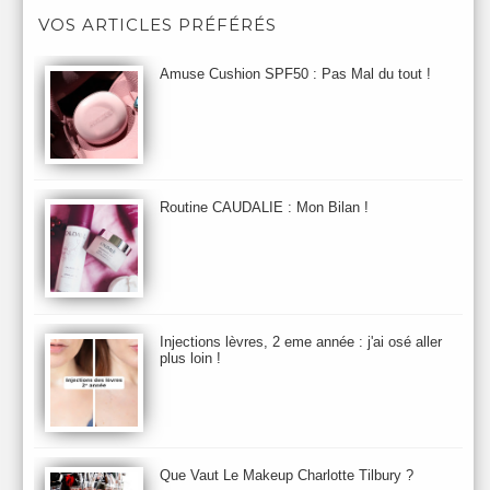
Après-Shampooing & Masque
Armani
Artdeco
Artis
VOS ARTICLES PRÉFÉRÉS
Astuces Maquillage
Atelier Cologne
Augustinus Bader
Aurelia London
Aurelia Probiotic
AUTOMNE 2012
Amuse Cushion SPF50 : Pas Mal du tout !
Automne 2013
Automne 2014
Aveda
Avene
Avène
Baija
Bain
Banc d'Essai
bareMinerals
Base
Bastide
BB et CC Crème
BDK
Beauty Battle
Beauty News
Beauty Relooking
Becca
Benefit
Bio Mécanique du Vieillissement
Bioderma
Bioeffect
Routine CAUDALIE : Mon Bilan !
Biolage
Biotherm
Bite Beauty
Blush
Bobbi Brown
Botanicals
Botimyst
Boucheron
bourjois
briogeo
Burberry
By Terry
Bybi
Carita
Caron
Caudalie
chanel
chantecaille
Charlotte Tilbury
cheveux
Chloé
Injections lèvres, 2 eme année : j'ai osé aller
Christophe Robin
CK
Clarins
Clarisonic
Cle de Peau
plus loin !
Clean Skin care
Clinique
collection maquillage printemps 2011
Collections Automne 2011
Collections Maquillage ETE 2011
Collections Noel 2011
Crème & Sérum
Darphin
Davines
Decleor
DecortIcon(s)
Que Vaut Le Makeup Charlotte Tilbury ?