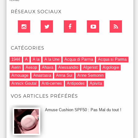
RÉSEAUX SOCIAUX
CATÉGORIES
1944
A
A la
A la Une
Acqua di Parma
Acqua si Parma
Aerin
Aesop
Ahava
Alessandro
Algenist
Algologie
Amouage
Anastasia
Anna Sui
Anne Semonin
Annick Goutal
Anti-cernes
Antipodes
Apivita
Après-Shampooing & Masque
Armani
Artdeco
Artis
VOS ARTICLES PRÉFÉRÉS
Astuces Maquillage
Atelier Cologne
Augustinus Bader
Aurelia London
Aurelia Probiotic
AUTOMNE 2012
Amuse Cushion SPF50 : Pas Mal du tout !
Automne 2013
Automne 2014
Aveda
Avene
Avène
Baija
Bain
Banc d'Essai
bareMinerals
Base
Bastide
BB et CC Crème
BDK
Beauty Battle
Beauty News