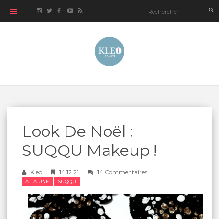
Look De Noël :
SUQQU Makeup !
Kleo
14.12.21
14 Commentaires
A LA UNE
SUQQU