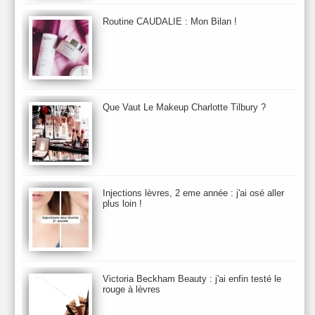
Beauty Relooking
Becca
Benefit
Bio Mécanique du Vieillissement
Bioderma
Bioeffect
Routine CAUDALIE : Mon Bilan !
Biolage
Biotherm
Bite Beauty
Blush
Bobbi Brown
Botanicals
Botimyst
Boucheron
bourjois
briogeo
Burberry
By Terry
Bybi
Carita
Caron
Caudalie
chanel
chantecaille
Charlotte Tilbury
cheveux
Chloé
Que Vaut Le Makeup Charlotte Tilbury ?
Christophe Robin
CK
Clarins
Clarisonic
Cle de Peau
Clean Skin care
Clinique
collection maquillage printemps 2011
Collections Automne 2011
Collections Maquillage ETE 2011
Collections Noel 2011
Crème & Sérum
Darphin
Davines
Decleor
DecortIcon(s)
Injections lèvres, 2 eme année : j'ai osé aller
plus loin !
Démaquillant & Nettoyant
Dermalogica
Dio
dior
Diptyque
Dolce & Gabbana
Dr Jackson's
Dr. Brandt
Dr. Hauschka
Dr. Renaud
Ecrinal
Elemis
Elixseri
Elizabeth Arden
Ella Baché
Ellis Fraas
En Vogue
Erborian
Ere Perez
Essie
Estee Lauder
ETE 2012
ETE 2013
ETE 2014
Victoria Beckham Beauty : j'ai enfin testé le
rouge à lèvres
Eucerine
Evolve
Eye Liner & Crayon
Fard à Paupières
Fenty Beauty
filorga
Fond de Teint
Foreo
Frederic Malle