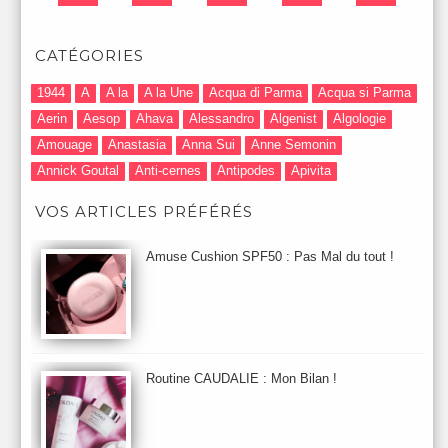
CATÉGORIES
1944
A
A la
A la Une
Acqua di Parma
Acqua si Parma
Aerin
Aesop
Ahava
Alessandro
Algenist
Algologie
Amouage
Anastasia
Anna Sui
Anne Semonin
Annick Goutal
Anti-cernes
Antipodes
Apivita
Après-Shampooing & Masque
Armani
Artdeco
Artis
VOS ARTICLES PRÉFÉRÉS
Astuces Maquillage
Atelier Cologne
Augustinus Bader
Aurelia London
Aurelia Probiotic
AUTOMNE 2012
Amuse Cushion SPF50 : Pas Mal du tout !
Automne 2013
Automne 2014
Aveda
Avene
Avène
Baija
Bain
Banc d'Essai
bareMinerals
Base
Bastide
BB et CC Crème
BDK
Beauty Battle
Beauty News
Beauty Relooking
Becca
Benefit
Bio Mécanique du Vieillissement
Bioderma
Bioeffect
Routine CAUDALIE : Mon Bilan !
Biolage
Biotherm
Bite Beauty
Blush
Bobbi Brown
Botanicals
Botimyst
Boucheron
bourjois
briogeo