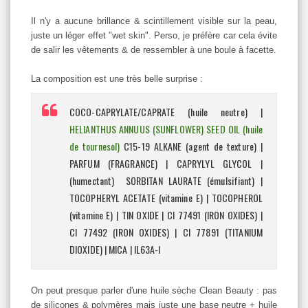
Il n'y a aucune brillance & scintillement visible sur la peau,
juste un léger effet "wet skin". Perso, je préfère car cela évite
de salir les vêtements & de ressembler à une boule à facette.
La composition est une très belle surprise :
COCO-CAPRYLATE/CAPRATE (huile neutre) |
HELIANTHUS ANNUUS (SUNFLOWER) SEED OIL (huile
de tournesol)
C15-19 ALKANE (agent de texture) |
PARFUM (FRAGRANCE) | CAPRYLYL GLYCOL |
(humectant) SORBITAN LAURATE (émulsifiant) |
TOCOPHERYL ACETATE (vitamine E) | TOCOPHEROL
(vitamine E) | TIN OXIDE | CI 77491 (IRON OXIDES) |
CI 77492 (IRON OXIDES) | CI 77891 (TITANIUM
DIOXIDE) | MICA | IL63A-I
On peut presque parler d'une huile sèche Clean Beauty : pas
de silicones & polymères mais juste une base neutre + huile