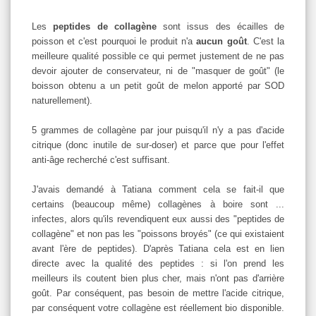
Les
peptides de collagène
sont issus des écailles de
poisson et c'est pourquoi le produit n'a
aucun goût
. C'est la
meilleure qualité possible ce qui permet justement de ne pas
devoir ajouter de conservateur, ni de "masquer de goût" (le
boisson obtenu a un petit goût de melon apporté par SOD
naturellement).
5 grammes de collagène par jour puisqu'il n'y a pas d'acide
citrique (donc inutile de sur-doser) et parce que pour l'effet
anti-âge recherché c'est suffisant.
J'avais demandé à Tatiana comment cela se fait-il que
certains (beaucoup même) collagènes à boire sont ...
infectes, alors qu'ils revendiquent eux aussi des "peptides de
collagène" et non pas les "poissons broyés" (ce qui existaient
avant l'ère de peptides). D'après Tatiana cela est en lien
directe avec la qualité des peptides : si l'on prend les
meilleurs ils coutent bien plus cher, mais n'ont pas d'arrière
goût. Par conséquent, pas besoin de mettre l'acide citrique,
par conséquent votre collagène est réellement bio disponible.