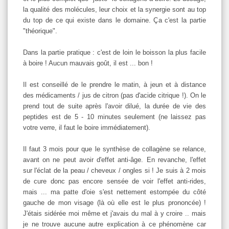
la qualité des molécules, leur choix et la synergie sont au top
du top de ce qui existe dans le domaine. Ça c'est la partie
"théorique".
Dans la partie pratique : c'est de loin le boisson la plus facile
à boire ! Aucun mauvais goût, il est ... bon !
Il est conseillé de le prendre le matin, à jeun et à distance
des médicaments / jus de citron (pas d'acide citrique !). On le
prend tout de suite après l'avoir dilué, la durée de vie des
peptides est de 5 - 10 minutes seulement (ne laissez pas
votre verre, il faut le boire immédiatement).
Il faut 3 mois pour que le synthèse de collagène se relance,
avant on ne peut avoir d'effet anti-âge. En revanche, l'effet
sur l'éclat de la peau / cheveux / ongles si ! Je suis à 2 mois
de cure donc pas encore sensée de voir l'effet anti-rides,
mais ... ma patte d'oie s'est nettement estompée du côté
gauche de mon visage (là où elle est le plus prononcée) !
J'étais sidérée moi même et j'avais du mal à y croire .. mais
je ne trouve aucune autre explication à ce phénomène car