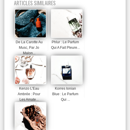
ARTICLES SIMILAIRES
De La Carotte Au
Phlur : Le Parfum
Musc, Par Jo
Qui A Fait Pleure...
Malon...
Kenzo L'Eau
Korres Ionian
Ambrée : Pour
Blue : Le Parfum
Les Amate...
Qui ...