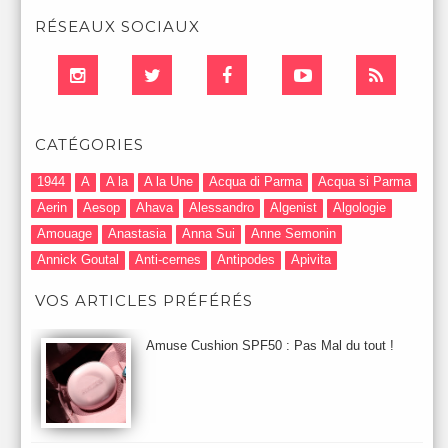
RÉSEAUX SOCIAUX
CATÉGORIES
1944
A
A la
A la Une
Acqua di Parma
Acqua si Parma
Aerin
Aesop
Ahava
Alessandro
Algenist
Algologie
Amouage
Anastasia
Anna Sui
Anne Semonin
Annick Goutal
Anti-cernes
Antipodes
Apivita
Après-Shampooing & Masque
Armani
Artdeco
Artis
VOS ARTICLES PRÉFÉRÉS
Astuces Maquillage
Atelier Cologne
Augustinus Bader
Aurelia London
Aurelia Probiotic
AUTOMNE 2012
Amuse Cushion SPF50 : Pas Mal du tout !
Automne 2013
Automne 2014
Aveda
Avene
Avène
Baija
Bain
Banc d'Essai
bareMinerals
Base
Bastide
BB et CC Crème
BDK
Beauty Battle
Beauty News
Beauty Relooking
Becca
Benefit