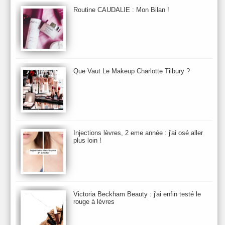
Bio Mécanique du Vieillissement
Bioderma
Bioeffect
Routine CAUDALIE : Mon Bilan !
Biolage
Biotherm
Bite Beauty
Blush
Bobbi Brown
Botanicals
Botimyst
Boucheron
bourjois
briogeo
Burberry
By Terry
Bybi
Carita
Caron
Caudalie
chanel
chantecaille
Charlotte Tilbury
cheveux
Chloé
Que Vaut Le Makeup Charlotte Tilbury ?
Christophe Robin
CK
Clarins
Clarisonic
Cle de Peau
Clean Skin care
Clinique
collection maquillage printemps 2011
Collections Automne 2011
Collections Maquillage ETE 2011
Collections Noel 2011
Crème & Sérum
Darphin
Davines
Decleor
DecortIcon(s)
Injections lèvres, 2 eme année : j'ai osé aller
plus loin !
Démaquillant & Nettoyant
Dermalogica
Dio
dior
Diptyque
Dolce & Gabbana
Dr Jackson's
Dr. Brandt
Dr. Hauschka
Dr. Renaud
Ecrinal
Elemis
Elixseri
Elizabeth Arden
Ella Baché
Ellis Fraas
En Vogue
Erborian
Ere Perez
Essie
Estee Lauder
ETE 2012
ETE 2013
ETE 2014
Victoria Beckham Beauty : j'ai enfin testé le
rouge à lèvres
Eucerine
Evolve
Eye Liner & Crayon
Fard à Paupières
Fenty Beauty
filorga
Fond de Teint
Foreo
Frederic Malle