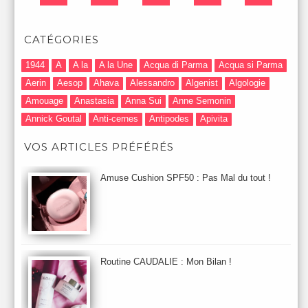
CATÉGORIES
1944
A
A la
A la Une
Acqua di Parma
Acqua si Parma
Aerin
Aesop
Ahava
Alessandro
Algenist
Algologie
Amouage
Anastasia
Anna Sui
Anne Semonin
Annick Goutal
Anti-cernes
Antipodes
Apivita
Après-Shampooing & Masque
Armani
Artdeco
Artis
VOS ARTICLES PRÉFÉRÉS
Astuces Maquillage
Atelier Cologne
Augustinus Bader
Aurelia London
Aurelia Probiotic
AUTOMNE 2012
Amuse Cushion SPF50 : Pas Mal du tout !
Automne 2013
Automne 2014
Aveda
Avene
Avène
Baija
Bain
Banc d'Essai
bareMinerals
Base
Bastide
BB et CC Crème
BDK
Beauty Battle
Beauty News
Beauty Relooking
Becca
Benefit
Bio Mécanique du Vieillissement
Bioderma
Bioeffect
Routine CAUDALIE : Mon Bilan !
Biolage
Biotherm
Bite Beauty
Blush
Bobbi Brown
Botanicals
Botimyst
Boucheron
bourjois
briogeo