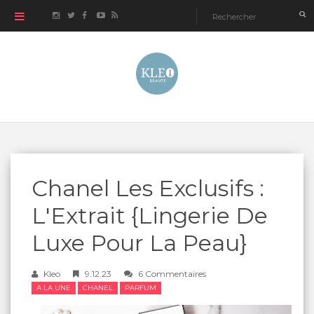
Chanel Les Exclusifs :
L'Extrait {Lingerie De
Luxe Pour La Peau}
Kleo
9.12.23
6 Commentaires
A LA UNE
CHANEL
PARFUM