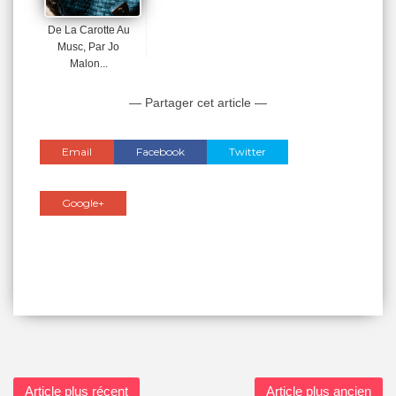
De La Carotte Au
Musc, Par Jo
Malon...
— Partager cet article —
Email
Facebook
Twitter
Google+
Article plus récent
Article plus ancien