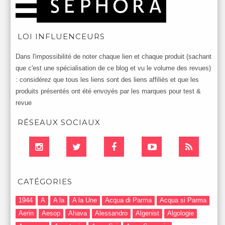
LOI INFLUENCEURS
Dans l'impossibilité de noter chaque lien et chaque produit (sachant
que c'est une spécialisation de ce blog et vu le volume des revues)
: considérez que tous les liens sont des liens affiliés et que les
produits présentés ont été envoyés par les marques pour test &
revue
RÉSEAUX SOCIAUX
CATÉGORIES
1944
A
A la
A la Une
Acqua di Parma
Acqua si Parma
Aerin
Aesop
Ahava
Alessandro
Algenist
Algologie