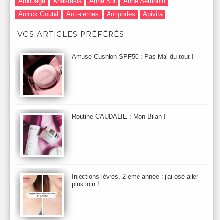
Amouage
Anastasia
Anna Sui
Anne Semonin
Annick Goutal
Anti-cernes
Antipodes
Apivita
Après-Shampooing & Masque
Armani
Artdeco
Artis
VOS ARTICLES PRÉFÉRÉS
Astuces Maquillage
Atelier Cologne
Augustinus Bader
Aurelia London
Aurelia Probiotic
AUTOMNE 2012
Amuse Cushion SPF50 : Pas Mal du tout !
Automne 2013
Automne 2014
Aveda
Avene
Avène
Baija
Bain
Banc d'Essai
bareMinerals
Base
Bastide
BB et CC Crème
BDK
Beauty Battle
Beauty News
Beauty Relooking
Becca
Benefit
Bio Mécanique du Vieillissement
Bioderma
Bioeffect
Routine CAUDALIE : Mon Bilan !
Biolage
Biotherm
Bite Beauty
Blush
Bobbi Brown
Botanicals
Botimyst
Boucheron
bourjois
briogeo
Burberry
By Terry
Bybi
Carita
Caron
Caudalie
chanel
chantecaille
Charlotte Tilbury
cheveux
Chloé
Injections lèvres, 2 eme année : j'ai osé aller
Christophe Robin
CK
Clarins
Clarisonic
Cle de Peau
plus loin !
Clean Skin care
Clinique
collection maquillage printemps 2011
Collections Automne 2011
Collections Maquillage ETE 2011
Collections Noel 2011