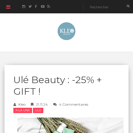
Ulé Beauty : -25% +
GIFT !
Kleo
21.11.24
4 Commentaires
A LA UNE
ULE