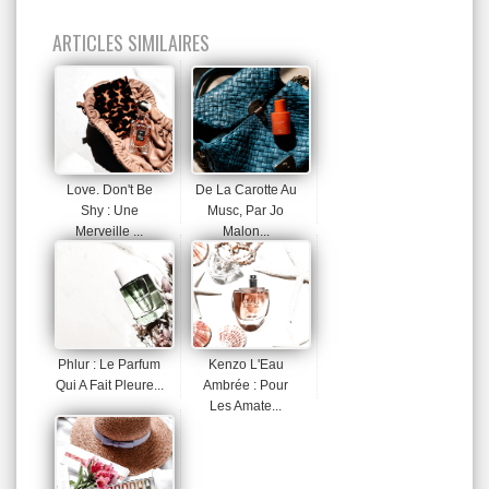
ARTICLES SIMILAIRES
Love. Don't Be
De La Carotte Au
Shy : Une
Musc, Par Jo
Merveille ...
Malon...
Phlur : Le Parfum
Kenzo L'Eau
Qui A Fait Pleure...
Ambrée : Pour
Les Amate...