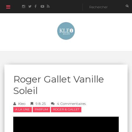
Roger Gallet Vanille
Soleil
Kleo
9.8.25
4 Commentaires
A LA UNE
PARFUM
ROGER & GALLET