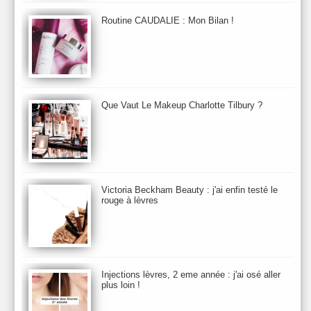
Beauty Relooking
Becca
Benefit
Bio Mécanique du Vieillissement
Bioderma
Bioeffect
Routine CAUDALIE : Mon Bilan !
Biolage
Biotherm
Bite Beauty
Blush
Bobbi Brown
Botanicals
Botimyst
Boucheron
bourjois
briogeo
Burberry
By Terry
Bybi
Carita
Caron
Caudalie
chanel
chantecaille
Charlotte Tilbury
cheveux
Chloé
Que Vaut Le Makeup Charlotte Tilbury ?
Christophe Robin
CK
Clarins
Clarisonic
Cle de Peau
Clean Skin care
Clinique
collection maquillage printemps 2011
Collections Automne 2011
Collections Maquillage ETE 2011
Collections Noel 2011
Crème & Sérum
Darphin
Davines
Decleor
DecortIcon(s)
Victoria Beckham Beauty : j'ai enfin testé le
rouge à lèvres
Démaquillant & Nettoyant
Dermalogica
Dio
dior
Diptyque
Dolce & Gabbana
Dr Jackson's
Dr. Brandt
Dr. Hauschka
Dr. Renaud
Ecrinal
Elemis
Elixseri
Elizabeth Arden
Ella Baché
Ellis Fraas
En Vogue
Erborian
Ere Perez
Essie
Estee Lauder
ETE 2012
ETE 2013
ETE 2014
Injections lèvres, 2 eme année : j'ai osé aller
plus loin !
Eucerine
Evolve
Eye Liner & Crayon
Fard à Paupières
Fenty Beauty
filorga
Fond de Teint
Foreo
Frederic Malle