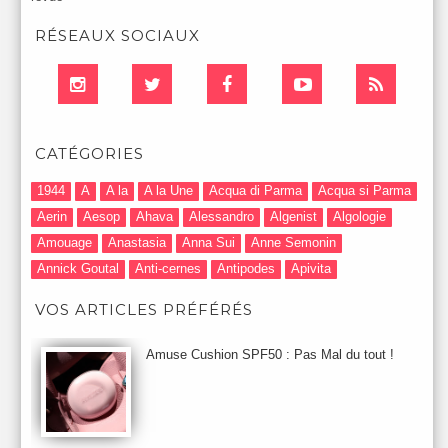
RÉSEAUX SOCIAUX
CATÉGORIES
1944
A
A la
A la Une
Acqua di Parma
Acqua si Parma
Aerin
Aesop
Ahava
Alessandro
Algenist
Algologie
Amouage
Anastasia
Anna Sui
Anne Semonin
Annick Goutal
Anti-cernes
Antipodes
Apivita
Après-Shampooing & Masque
Armani
Artdeco
Artis
VOS ARTICLES PRÉFÉRÉS
Astuces Maquillage
Atelier Cologne
Augustinus Bader
Aurelia London
Aurelia Probiotic
AUTOMNE 2012
Amuse Cushion SPF50 : Pas Mal du tout !
Automne 2013
Automne 2014
Aveda
Avene
Avène
Baija
Bain
Banc d'Essai
bareMinerals
Base
Bastide
BB et CC Crème
BDK
Beauty Battle
Beauty News