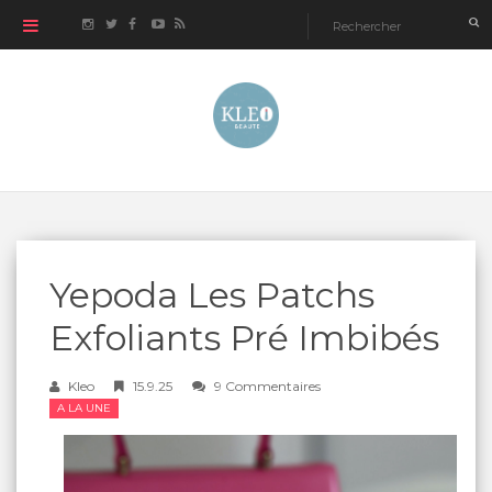
Yepoda Les Patchs
Exfoliants Pré Imbibés
Kleo
15.9.25
9 Commentaires
A LA UNE