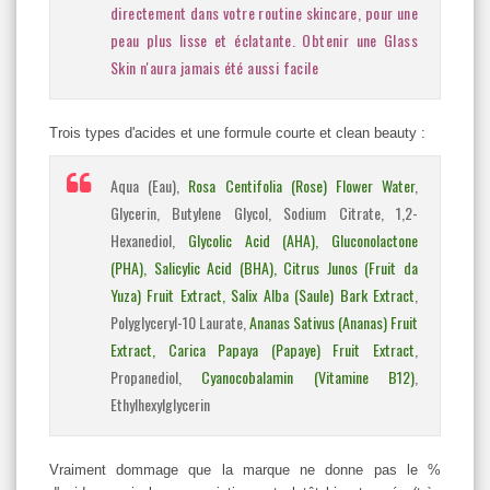
directement dans votre routine skincare, pour une
peau plus lisse et éclatante. Obtenir une Glass
Skin n'aura jamais été aussi facile
Trois types d'acides et une formule courte et clean beauty :
Aqua (Eau),
Rosa Centifolia (Rose) Flower Water
,
Glycerin, Butylene Glycol, Sodium Citrate, 1,2-
Hexanediol,
Glycolic Acid (AHA), Gluconolactone
(PHA), Salicylic Acid (BHA), Citrus Junos (Fruit da
Yuza) Fruit Extract, Salix Alba (Saule) Bark Extract
,
Polyglyceryl-10 Laurate,
Ananas Sativus (Ananas) Fruit
Extract, Carica Papaya (Papaye) Fruit Extract
,
Propanediol,
Cyanocobalamin (Vitamine B12)
,
Ethylhexylglycerin
Vraiment dommage que la marque ne donne pas le %