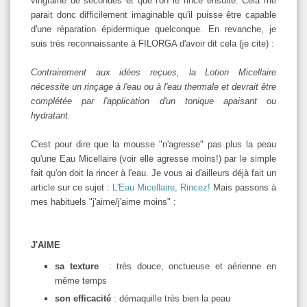
vingtaine de secondes et que l'on le rince ensuite. Cela me
parait donc difficilement imaginable qu'il puisse être capable
d'une réparation épidermique quelconque. En revanche, je
suis très reconnaissante à FILORGA d'avoir dit cela (je cite) :
Contrairement aux idées reçues, la Lotion Micellaire
nécessite un rinçage à l'eau ou à l'eau thermale et devrait être
complétée par l'application d'un tonique apaisant ou
hydratant.
C'est pour dire que la mousse "n'agresse" pas plus la peau
qu'une Eau Micellaire (voir elle agresse moins!) par le simple
fait qu'on doit la rincer à l'eau. Je vous ai d'ailleurs déjà fait un
article sur ce sujet :
L'Eau Micellaire, Rincez!
Mais passons à
mes habituels "j'aime/j'aime moins" :
J'AIME
sa texture
: très douce, onctueuse et aérienne en
même temps
son efficacité
: démaquille très bien la peau