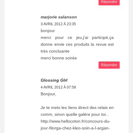
Répondre
marjorie salanson
3 AVRIL 2012 À 23:35
bonjour
merci pour ce jeu,j'ai participé,ça
donne envie ces produits la revue est
très concluante
merci bonne soirée
Répondre
Glossing GIrl
4 AVRIL 2012 À 07:58
Bonjour,
Je te mets les liens direct des relais en
comm, sinon quelle galère pour toi...
http://www.hellocoton.fr/concours-du-
jour-filorga-chez-kleo-soin-a-l-argan-