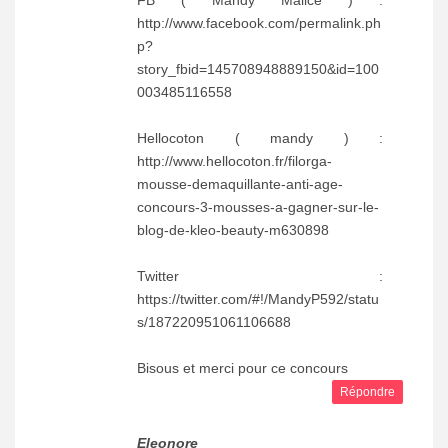
FB ( Mandy Malice ) :
http://www.facebook.com/permalink.ph
p?
story_fbid=145708948889150&id=100
003485116558
Hellocoton ( mandy ) :
http://www.hellocoton.fr/filorga-
mousse-demaquillante-anti-age-
concours-3-mousses-a-gagner-sur-le-
blog-de-kleo-beauty-m630898
Twitter :
https://twitter.com/#!/MandyP592/statu
s/187220951061106688
Bisous et merci pour ce concours
Répondre
Eleonore