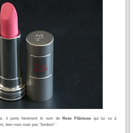
me, il porte fièrement le nom de
Rose Flâneuse
qui lui va à
nt, bien rose mais pas "bonbon" :