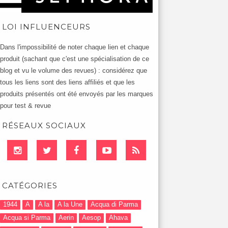
LOI INFLUENCEURS
Dans l'impossibilité de noter chaque lien et chaque
produit (sachant que c'est une spécialisation de ce
blog et vu le volume des revues) : considérez que
tous les liens sont des liens affiliés et que les
produits présentés ont été envoyés par les marques
pour test & revue
RÉSEAUX SOCIAUX
CATÉGORIES
1944
A
A la
A la Une
Acqua di Parma
Acqua si Parma
Aerin
Aesop
Ahava