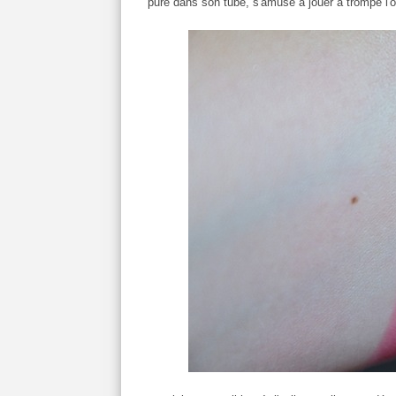
pure dans son tube, s'amuse à jouer à trompe l'oe