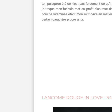
ton puisqu'en été ce n'est pas forcement ce qu'il y
je troque mon fuchsia mat au profit d'un rose 
bouche vitaminée étant mon
mut have
en matiè
certain caractère propre à lui.
LANCOME ROUGE IN LOVE : 3