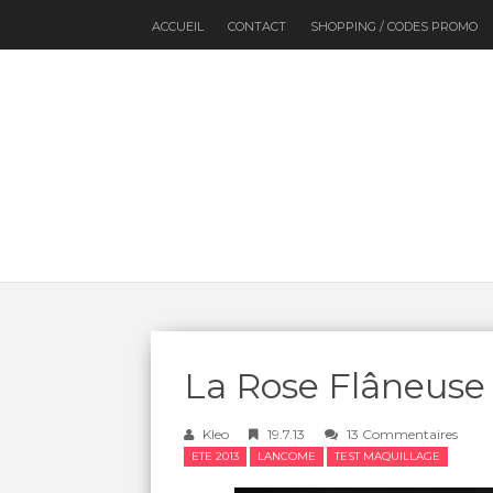
ACCUEIL
CONTACT
SHOPPING / CODES PROMO
La Rose Flâneus
Kleo
19.7.13
13 Commentaires
ETE 2013
LANCOME
TEST MAQUILLAGE