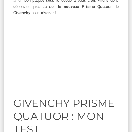
ai un bon paquet sous le coude à vous citer. Allons donc
découvrir qu'est-ce que le
nouveau Prisme Quatuor
de
Givenchy
nous réserve !
GIVENCHY PRISME
QUATUOR : MON
TEST