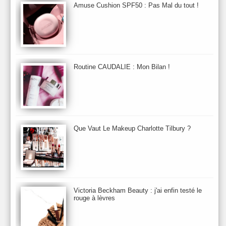
Aurelia London
Aurelia Probiotic
AUTOMNE 2012
Amuse Cushion SPF50 : Pas Mal du tout !
Automne 2013
Automne 2014
Aveda
Avene
Avène
Baija
Bain
Banc d'Essai
bareMinerals
Base
Bastide
BB et CC Crème
BDK
Beauty Battle
Beauty News
Beauty Relooking
Becca
Benefit
Bio Mécanique du Vieillissement
Bioderma
Bioeffect
Routine CAUDALIE : Mon Bilan !
Biolage
Biotherm
Bite Beauty
Blush
Bobbi Brown
Botanicals
Botimyst
Boucheron
bourjois
briogeo
Burberry
By Terry
Bybi
Carita
Caron
Caudalie
chanel
chantecaille
Charlotte Tilbury
cheveux
Chloé
Que Vaut Le Makeup Charlotte Tilbury ?
Christophe Robin
CK
Clarins
Clarisonic
Cle de Peau
Clean Skin care
Clinique
collection maquillage printemps 2011
Collections Automne 2011
Collections Maquillage ETE 2011
Collections Noel 2011
Crème & Sérum
Darphin
Davines
Decleor
DecortIcon(s)
Victoria Beckham Beauty : j'ai enfin testé le
rouge à lèvres
Démaquillant & Nettoyant
Dermalogica
Dio
dior
Diptyque
Dolce & Gabbana
Dr Jackson's
Dr. Brandt
Dr. Hauschka
Dr. Renaud
Ecrinal
Elemis
Elixseri
Elizabeth Arden