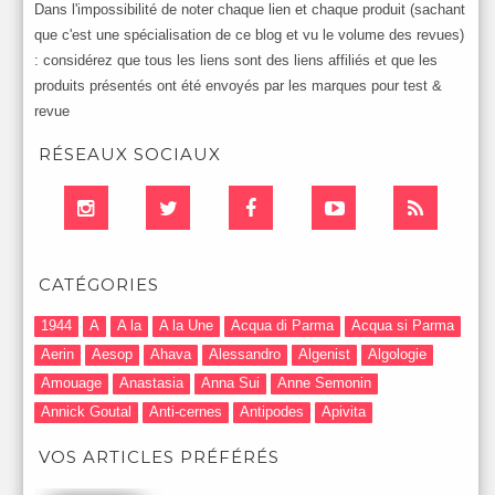
Dans l'impossibilité de noter chaque lien et chaque produit (sachant
que c'est une spécialisation de ce blog et vu le volume des revues)
: considérez que tous les liens sont des liens affiliés et que les
produits présentés ont été envoyés par les marques pour test &
revue
RÉSEAUX SOCIAUX
CATÉGORIES
1944
A
A la
A la Une
Acqua di Parma
Acqua si Parma
Aerin
Aesop
Ahava
Alessandro
Algenist
Algologie
Amouage
Anastasia
Anna Sui
Anne Semonin
Annick Goutal
Anti-cernes
Antipodes
Apivita
Après-Shampooing & Masque
Armani
Artdeco
Artis
VOS ARTICLES PRÉFÉRÉS
Astuces Maquillage
Atelier Cologne
Augustinus Bader